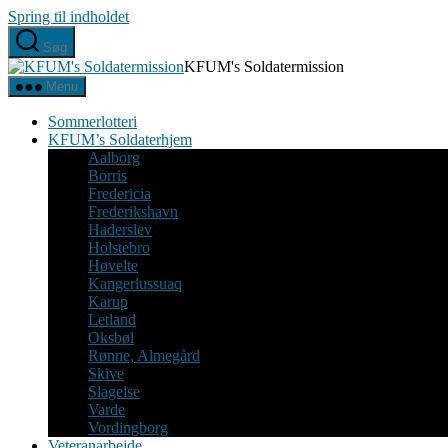
Spring til indholdet
Søg
KFUM's Soldatermission
Menu
Sommerlotteri
KFUM’s Soldaterhjem
Aalborg
Borris
Fredericia
Frederikshavn
Haderslev
Holstebro
Høvelte
Kangerlussuaq
Karup
Letland
Oksbøl
Rønne, Almegård
Skive
Slagelse
Varde
Vordingborg
Veteranarbejde