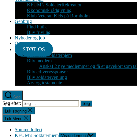
KFUM’s SoldaterRekreation
Økonomisk rådgivning
Klub Veteran Kids på Bornholm
Genbrug
Find butik
Bliv frivillig
Nyheder og job
Om
STØT OS
Støt vores soldaterhjem
Bliv medlem
Anskaf 2 nye medlemmer og få et gavekort som ta
Bliv erhvervssponsor
Bliv soldaterven ung
Arv og testamente
Søg
Søg efter:
Luk søgning
Luk Menu
Sommerlotteri
KFUM’s Soldaterhjem
Vis undermenu