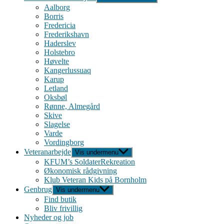
Aalborg
Borris
Fredericia
Frederikshavn
Haderslev
Holstebro
Høvelte
Kangerlussuaq
Karup
Letland
Oksbøl
Rønne, Almegård
Skive
Slagelse
Varde
Vordingborg
Veteranarbejde
Vis undermenu
KFUM’s SoldaterRekreation
Økonomisk rådgivning
Klub Veteran Kids på Bornholm
Genbrug
Vis undermenu
Find butik
Bliv frivillig
Nyheder og job