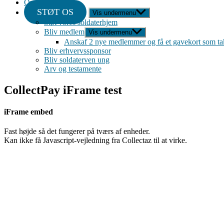
Om
STØT OS
Vis undermenu
Støt vores soldaterhjem
Bliv medlem
Vis undermenu
Anskaf 2 nye medlemmer og få et gavekort som ta
Bliv erhvervssponsor
Bliv soldaterven ung
Arv og testamente
CollectPay iFrame test
iFrame embed
Fast højde så det fungerer på tværs af enheder.
Kan ikke få Javascript-vejledning fra Collectaz til at virke.