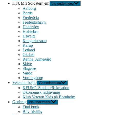
KFUM’s Soldaterhjem
Vis undermenu
Aalborg
Borris
Fredericia
Frederikshavn
Haderslev
Holstebro
Høvelte
Kangerlussuaq
Karup
Letland
Oksbøl
Rønne, Almegård
Skive
Slagelse
Varde
Vordingborg
Veteranarbejde
Vis undermenu
KFUM’s SoldaterRekreation
Økonomisk rådgivning
Klub Veteran Kids på Bornholm
Genbrug
Vis undermenu
Find butik
Bliv frivillig