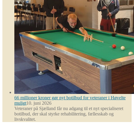
66 millioner kroner gør nyt botilbud for veteraner i Høvelte
muligt
10. juni 2026
Veteraner på Sjælland får nu adgang til et nyt specialiseret
botilbud, der skal styrke rehabilitering, fællesskab og
livskvalitet.