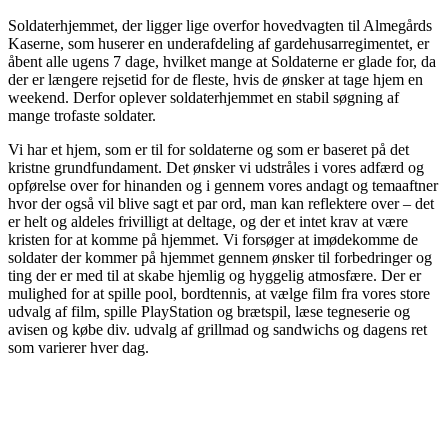
Soldaterhjemmet, der ligger lige overfor hovedvagten til Almegårds
Kaserne, som huserer en underafdeling af gardehusarregimentet, er
åbent alle ugens 7 dage, hvilket mange at Soldaterne er glade for, da
der er længere rejsetid for de fleste, hvis de ønsker at tage hjem en
weekend. Derfor oplever soldaterhjemmet en stabil søgning af
mange trofaste soldater.
Vi har et hjem, som er til for soldaterne og som er baseret på det
kristne grundfundament. Det ønsker vi udstråles i vores adfærd og
opførelse over for hinanden og i gennem vores andagt og temaaftner
hvor der også vil blive sagt et par ord, man kan reflektere over – det
er helt og aldeles frivilligt at deltage, og der et intet krav at være
kristen for at komme på hjemmet. Vi forsøger at imødekomme de
soldater der kommer på hjemmet gennem ønsker til forbedringer og
ting der er med til at skabe hjemlig og hyggelig atmosfære. Der er
mulighed for at spille pool, bordtennis, at vælge film fra vores store
udvalg af film, spille PlayStation og brætspil, læse tegneserie og
avisen og købe div. udvalg af grillmad og sandwichs og dagens ret
som varierer hver dag.