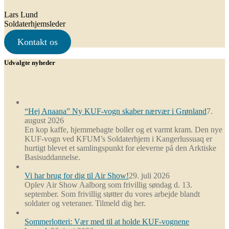
Lars Lund
Soldaterhjemsleder
Kontakt os
Udvalgte nyheder
“Hej Anaana” Ny KUF-vogn skaber nærvær i Grønland
7.
august 2026
En kop kaffe, hjemmebagte boller og et varmt kram. Den nye
KUF-vogn ved KFUM’s Soldaterhjem i Kangerlussuaq er
hurtigt blevet et samlingspunkt for eleverne på den Arktiske
Basisuddannelse.
Vi har brug for dig til Air Show!
29. juli 2026
Oplev Air Show Aalborg som frivillig søndag d. 13.
september. Som frivillig støtter du vores arbejde blandt
soldater og veteraner. Tilmeld dig her.
Sommerlotteri: Vær med til at holde KUF-vognene