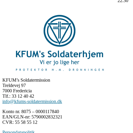
22.30
KFUM’s Soldatermission
Treldevej 97
7000 Fredericia
Tlf.: 33 12 40 42
info@kfums-soldatermission.dk
Konto nr. 8075 – 0000117840
EAN/GLN-nr: 5790002832321
CVR: 55 58 55 12
Persondatapolitik