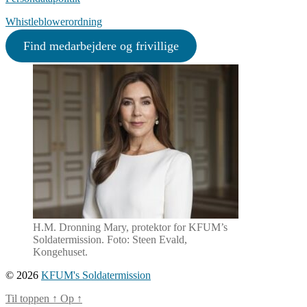
Whistleblowerordning
Find medarbejdere og frivillige
H.M. Dronning Mary, protektor for KFUM’s
Soldatermission. Foto: Steen Evald,
Kongehuset.
© 2026
KFUM's Soldatermission
Til toppen
↑
Op
↑