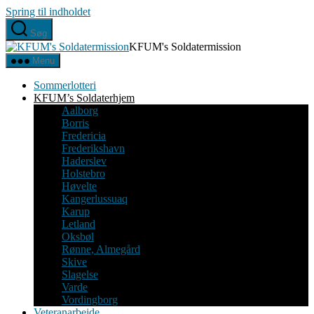
Spring til indholdet
Søg
KFUM's Soldatermission
Menu
Sommerlotteri
KFUM’s Soldaterhjem
Aalborg
Borris
Fredericia
Frederikshavn
Haderslev
Holstebro
Høvelte
Kangerlussuaq
Karup
Letland
Oksbøl
Rønne, Almegård
Skive
Slagelse
Varde
Vordingborg
Veteranarbejde