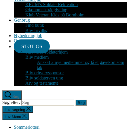
KFUM’s SoldaterRekreation
Økonomisk rådgivning
Klub Veteran Kids på Bornholm
Genbrug
Find butik
Bliv frivillig
Nyheder og job
Om
STØT OS
Støt vores soldaterhjem
Bliv medlem
Anskaf 2 nye medlemmer og få et gavekort som
tak
Bliv erhvervssponsor
Bliv soldaterven ung
Arv og testamente
Søg
Søg efter:
Luk søgning
Luk Menu
Sommerlotteri