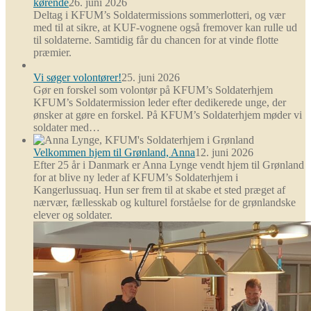
kørende
26. juni 2026
Deltag i KFUM’s Soldatermissions sommerlotteri, og vær
med til at sikre, at KUF-vognene også fremover kan rulle ud
til soldaterne. Samtidig får du chancen for at vinde flotte
præmier.
Vi søger volontører!
25. juni 2026
Gør en forskel som volontør på KFUM’s Soldaterhjem
KFUM’s Soldatermission leder efter dedikerede unge, der
ønsker at gøre en forskel. På KFUM’s Soldaterhjem møder vi
soldater med…
Velkommen hjem til Grønland, Anna
12. juni 2026
Efter 25 år i Danmark er Anna Lynge vendt hjem til Grønland
for at blive ny leder af KFUM’s Soldaterhjem i
Kangerlussuaq. Hun ser frem til at skabe et sted præget af
nærvær, fællesskab og kulturel forståelse for de grønlandske
elever og soldater.