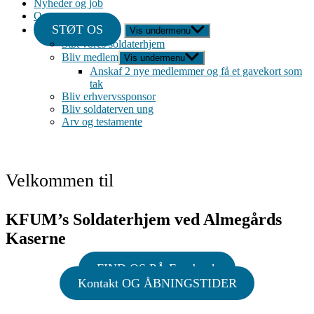
Nyheder og job
Om
STØT OS
Vis undermenu
Støt vores soldaterhjem
Bliv medlem
Vis undermenu
Anskaf 2 nye medlemmer og få et gavekort som
tak
Bliv erhvervssponsor
Bliv soldaterven ung
Arv og testamente
Velkommen til
KFUM’s Soldaterhjem ved Almegårds
Kaserne
FIND OS PÅ Facebook
Kontakt OG ÅBNINGSTIDER