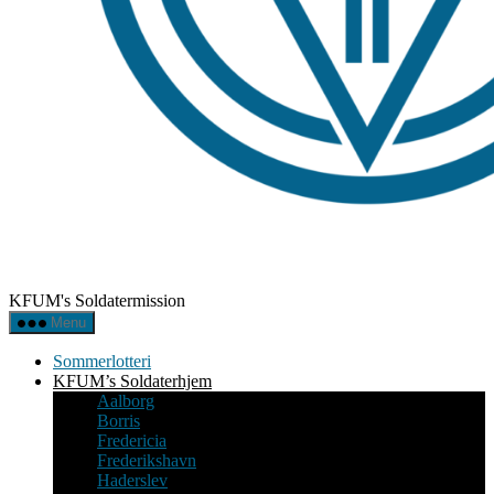
KFUM's Soldatermission
Menu
Sommerlotteri
KFUM’s Soldaterhjem
Aalborg
Borris
Fredericia
Frederikshavn
Haderslev