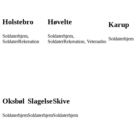
Holstebro
Høvelte
Karup
Soldaterhjem,
Soldaterhjem,
Soldaterhjem
SoldaterRekreation
SoldaterRekreation, Veteranbo
Oksbøl
Slagelse
Skive
Soldaterhjem
Soldaterhjem
Soldaterhjem