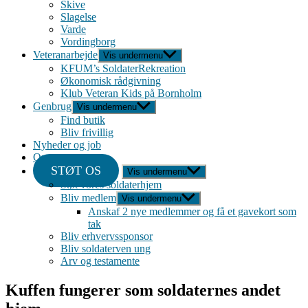
Skive
Slagelse
Varde
Vordingborg
Veteranarbejde
Vis undermenu
KFUM’s SoldaterRekreation
Økonomisk rådgivning
Klub Veteran Kids på Bornholm
Genbrug
Vis undermenu
Find butik
Bliv frivillig
Nyheder og job
Om
STØT OS
Vis undermenu
Støt vores soldaterhjem
Bliv medlem
Vis undermenu
Anskaf 2 nye medlemmer og få et gavekort som
tak
Bliv erhvervssponsor
Bliv soldaterven ung
Arv og testamente
Kuffen fungerer som soldaternes andet