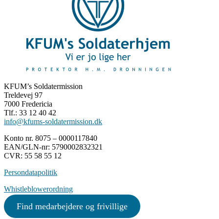
KFUM’s Soldatermission
Treldevej 97
7000 Fredericia
Tlf.: 33 12 40 42
info@kfums-soldatermission.dk
Konto nr. 8075 – 0000117840
EAN/GLN-nr: 5790002832321
CVR: 55 58 55 12
Persondatapolitik
Whistleblowerordning
Find medarbejdere og frivillige