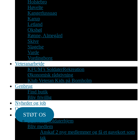
Holstebro
Høvelte
Kangerlussuaq
Karup
Letland
Oksbøl
Rønne, Almegård
Skive
Slagelse
Varde
Vordingborg
Veteranarbejde
KFUM’s SoldaterRekreation
Økonomisk rådgivning
Klub Veteran Kids på Bornholm
Genbrug
Find butik
Bliv frivillig
Nyheder og job
Om
STØT OS
Støt vores soldaterhjem
Bliv medlem
Anskaf 2 nye medlemmer og få et gavekort som
tak