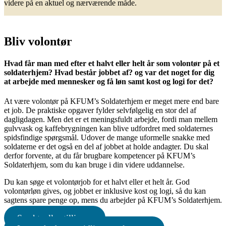
videre på en aktuel og nærværende måde.
Bliv volontør
Hvad får man med efter et halvt eller helt år som volontør på et
soldaterhjem? Hvad består jobbet af? og var det noget for dig
at arbejde med mennesker og få løn samt kost og logi for det?
At være volontør på KFUM’s Soldaterhjem er meget mere end bare
et job. De praktiske opgaver fylder selvfølgelig en stor del af
dagligdagen. Men det er et meningsfuldt arbejde, fordi man mellem
gulvvask og kaffebrygningen kan blive udfordret med soldaternes
spidsfindige spørgsmål. Udover de mange uformelle snakke med
soldaterne er det også en del af jobbet at holde andagter. Du skal
derfor forvente, at du får brugbare kompetencer på KFUM’s
Soldaterhjem, som du kan bruge i din videre uddannelse.
Du kan søge et volontørjob for et halvt eller et helt år. God
volontørløn gives, og jobbet er inklusive kost og logi, så du kan
sagtens spare penge op, mens du arbejder på KFUM’s Soldaterhjem.
Se aktuelle stillinger