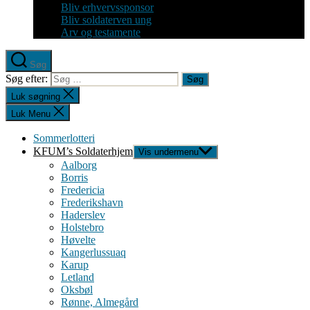
Bliv erhvervssponsor
Bliv soldaterven ung
Arv og testamente
Søg
Søg efter:
Luk søgning
Luk Menu
Sommerlotteri
KFUM’s Soldaterhjem
Vis undermenu
Aalborg
Borris
Fredericia
Frederikshavn
Haderslev
Holstebro
Høvelte
Kangerlussuaq
Karup
Letland
Oksbøl
Rønne, Almegård