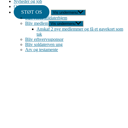
Nyheder og job
Om
STØT OS
Vis undermenu
Støt vores soldaterhjem
Bliv medlem
Vis undermenu
Anskaf 2 nye medlemmer og få et gavekort som
tak
Bliv erhvervssponsor
Bliv soldaterven ung
Arv og testamente