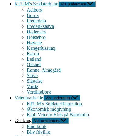
KFUM’s Soldaterhjem
Vis undermenu
Aalborg
Borris
Fredericia
Frederikshavn
Haderslev
Holstebro
Høvelte
Kangerlussuaq
Karup
Letland
Oksbøl
Rønne, Almegård
Skive
Slagelse
Varde
Vordingborg
Veteranarbejde
Vis undermenu
KFUM’s SoldaterRekreation
Økonomisk rådgivning
Klub Veteran Kids på Bornholm
Genbrug
Vis undermenu
Find butik
Bliv frivillig