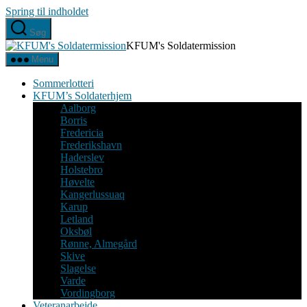
Spring til indholdet
Søg
KFUM's Soldatermission
Menu
Sommerlotteri
KFUM’s Soldaterhjem
Aalborg
Borris
Fredericia
Frederikshavn
Haderslev
Holstebro
Høvelte
Kangerlussuaq
Karup
Letland
Oksbøl
Rønne, Almegård
Skive
Slagelse
Varde
Vordingborg
Veteranarbejde