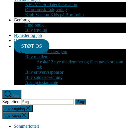
KFUM’s SoldaterRekreation
Økonomisk rådgivning
Klub Veteran Kids på Bornholm
Genbrug
Find butik
Bliv frivillig
Nyheder og job
Om
STØT OS
Støt vores soldaterhjem
Bliv medlem
Anskaf 2 nye medlemmer og få et gavekort som
tak
Bliv erhvervssponsor
Bliv soldaterven ung
Arv og testamente
Søg
Søg efter:
Luk søgning
Luk Menu
Sommerlotteri