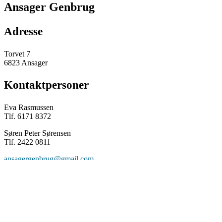
Ansager Genbrug
Adresse
Torvet 7
6823 Ansager
Kontaktpersoner
Eva Rasmussen
Tlf. 6171 8372
Søren Peter Sørensen
Tlf. 2422 0811
ansagergenbrug@gmail.com
Åbningstider
FinD os på Facebook
13.00
Mandag
–
Handler du hos Ansager Genbrug
17.00
støtter du KFUMs Soldatermission i
10.00
Danmark.