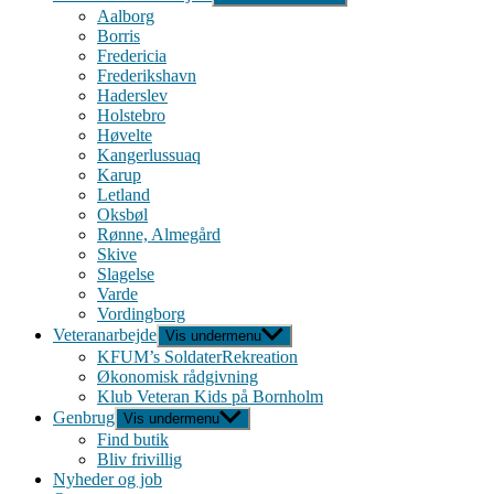
Aalborg
Borris
Fredericia
Frederikshavn
Haderslev
Holstebro
Høvelte
Kangerlussuaq
Karup
Letland
Oksbøl
Rønne, Almegård
Skive
Slagelse
Varde
Vordingborg
Veteranarbejde
Vis undermenu
KFUM’s SoldaterRekreation
Økonomisk rådgivning
Klub Veteran Kids på Bornholm
Genbrug
Vis undermenu
Find butik
Bliv frivillig
Nyheder og job