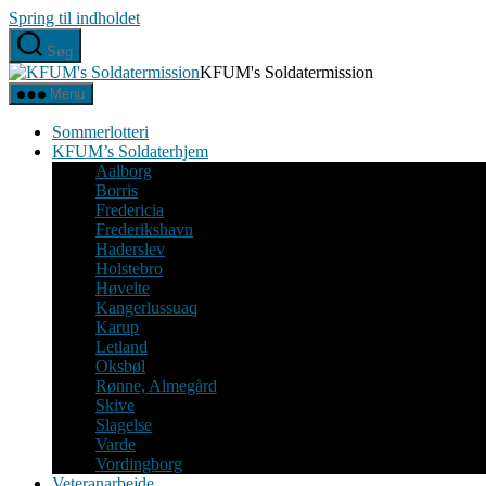
Spring til indholdet
Søg
KFUM's Soldatermission
Menu
Sommerlotteri
KFUM’s Soldaterhjem
Aalborg
Borris
Fredericia
Frederikshavn
Haderslev
Holstebro
Høvelte
Kangerlussuaq
Karup
Letland
Oksbøl
Rønne, Almegård
Skive
Slagelse
Varde
Vordingborg
Veteranarbejde