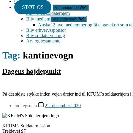
Om
STØT OS
Vis undermenu
Støt vores soldaterhjem
Bliv medlem
Vis undermenu
Anskaf 2 nye medlemmer og få et gavekort som ta
Bliv erhvervssponsor
Bliv soldaterven ung
Arv og testamente
Tag:
kantinevogn
Dagens højdepunkt
På det sidste stykke inden vejen drejer ind til KFUM´s soldaterhjem i
Indlægsdato
22. december 2020
KFUM’s Soldatermission
Treldevej 97