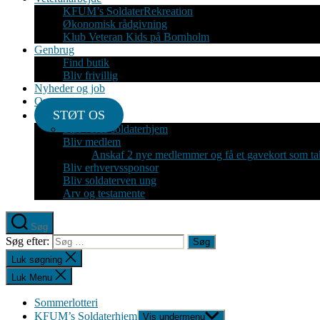
KFUM’s SoldaterRekreation
Økonomisk rådgivning
Klub Veteran Kids på Bornholm
Genbrug
Find butik
Bliv frivillig
Nyheder og job
Om
STØT OS
Støt vores soldaterhjem
Bliv medlem
Anskaf 2 nye medlemmer og få et gavekort som ta
Bliv erhvervssponsor
Bliv soldaterven ung
Arv og testamente
Søg
Søg efter:
Luk søgning
Luk Menu
Sommerlotteri
KFUM’s Soldaterhjem
Vis undermenu