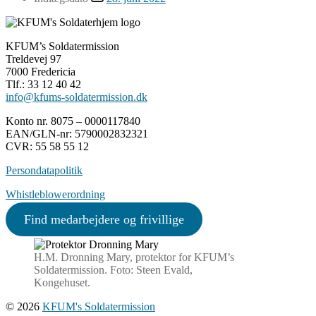
KFUM’s Soldatermission
Treldevej 97
7000 Fredericia
Tlf.: 33 12 40 42
info@kfums-soldatermission.dk
Konto nr. 8075 – 0000117840
EAN/GLN-nr: 5790002832321
CVR: 55 58 55 12
Persondatapolitik
Whistleblowerordning
Find medarbejdere og frivillige
H.M. Dronning Mary, protektor for KFUM’s
Soldatermission. Foto: Steen Evald,
Kongehuset.
© 2026
KFUM's Soldatermission