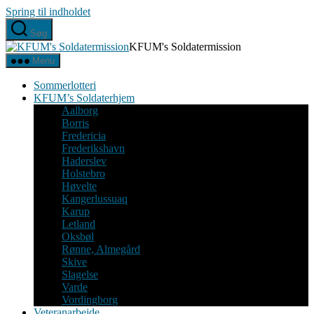
Spring til indholdet
Søg
KFUM's Soldatermission
Menu
Sommerlotteri
KFUM’s Soldaterhjem
Aalborg
Borris
Fredericia
Frederikshavn
Haderslev
Holstebro
Høvelte
Kangerlussuaq
Karup
Letland
Oksbøl
Rønne, Almegård
Skive
Slagelse
Varde
Vordingborg
Veteranarbejde