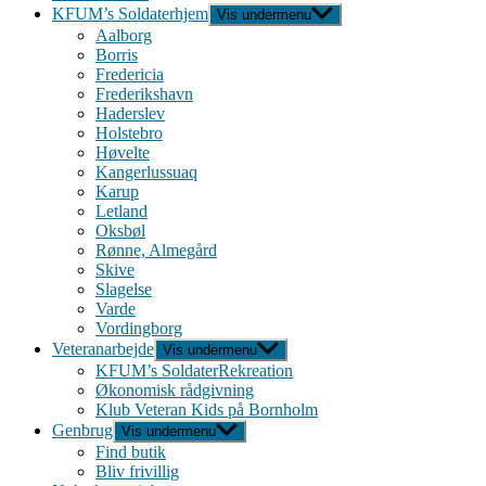
KFUM’s Soldaterhjem
Vis undermenu
Aalborg
Borris
Fredericia
Frederikshavn
Haderslev
Holstebro
Høvelte
Kangerlussuaq
Karup
Letland
Oksbøl
Rønne, Almegård
Skive
Slagelse
Varde
Vordingborg
Veteranarbejde
Vis undermenu
KFUM’s SoldaterRekreation
Økonomisk rådgivning
Klub Veteran Kids på Bornholm
Genbrug
Vis undermenu
Find butik
Bliv frivillig