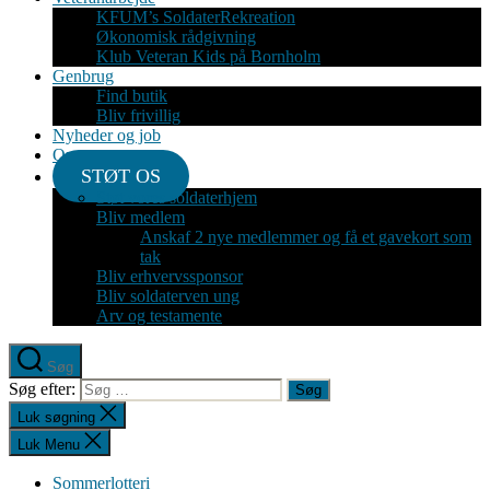
KFUM’s SoldaterRekreation
Økonomisk rådgivning
Klub Veteran Kids på Bornholm
Genbrug
Find butik
Bliv frivillig
Nyheder og job
Om
STØT OS
Støt vores soldaterhjem
Bliv medlem
Anskaf 2 nye medlemmer og få et gavekort som
tak
Bliv erhvervssponsor
Bliv soldaterven ung
Arv og testamente
Søg
Søg efter:
Luk søgning
Luk Menu
Sommerlotteri