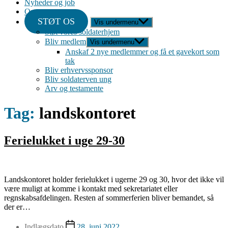
Nyheder og job
Om
STØT OS
Vis undermenu
Støt vores soldaterhjem
Bliv medlem
Vis undermenu
Anskaf 2 nye medlemmer og få et gavekort som
tak
Bliv erhvervssponsor
Bliv soldaterven ung
Arv og testamente
Tag:
landskontoret
Ferielukket i uge 29-30
Landskontoret holder ferielukket i ugerne 29 og 30, hvor det ikke vil
være muligt at komme i kontakt med sekretariatet eller
regnskabsafdelingen. Resten af sommerferien bliver bemandet, så
der er…
Indlægsdato
28. juni 2022