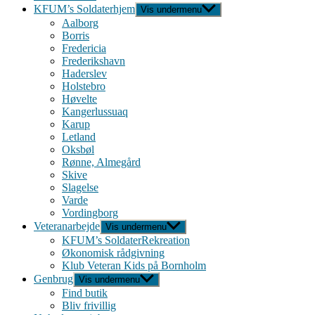
KFUM’s Soldaterhjem
Vis undermenu
Aalborg
Borris
Fredericia
Frederikshavn
Haderslev
Holstebro
Høvelte
Kangerlussuaq
Karup
Letland
Oksbøl
Rønne, Almegård
Skive
Slagelse
Varde
Vordingborg
Veteranarbejde
Vis undermenu
KFUM’s SoldaterRekreation
Økonomisk rådgivning
Klub Veteran Kids på Bornholm
Genbrug
Vis undermenu
Find butik
Bliv frivillig