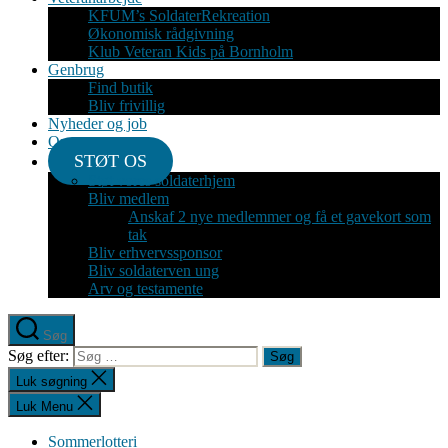
KFUM’s SoldaterRekreation
Økonomisk rådgivning
Klub Veteran Kids på Bornholm
Genbrug
Find butik
Bliv frivillig
Nyheder og job
Om
STØT OS
Støt vores soldaterhjem
Bliv medlem
Anskaf 2 nye medlemmer og få et gavekort som
tak
Bliv erhvervssponsor
Bliv soldaterven ung
Arv og testamente
Søg
Søg efter:
Luk søgning
Luk Menu
Sommerlotteri