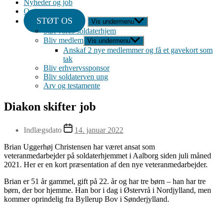
Nyheder og job
Om
STØT OS
Vis undermenu
Støt vores soldaterhjem
Bliv medlem
Vis undermenu
Anskaf 2 nye medlemmer og få et gavekort som
tak
Bliv erhvervssponsor
Bliv soldaterven ung
Arv og testamente
Diakon skifter job
Indlægsdato
14. januar 2022
Brian Uggerhøj Christensen har været ansat som
veteranmedarbejder på soldaterhjemmet i Aalborg siden juli måned
2021. Her er en kort præsentation af den nye veteranmedarbejder.
Brian er 51 år gammel, gift på 22. år og har tre børn – han har tre
børn, der bor hjemme. Han bor i dag i Østervrå i Nordjylland, men
kommer oprindelig fra Byllerup Bov i Sønderjylland.