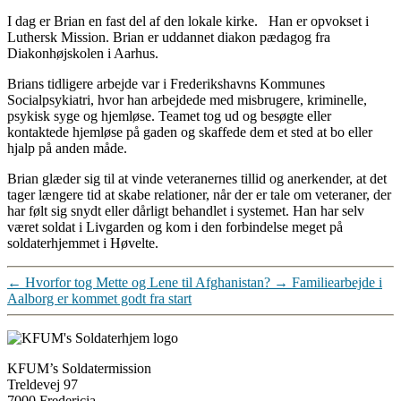
I dag er Brian en fast del af den lokale kirke. Han er opvokset i
Luthersk Mission. Brian er uddannet diakon pædagog fra
Diakonhøjskolen i Aarhus.
Brians tidligere arbejde var i Frederikshavns Kommunes
Socialpsykiatri, hvor han arbejdede med misbrugere, kriminelle,
psykisk syge og hjemløse. Teamet tog ud og besøgte eller
kontaktede hjemløse på gaden og skaffede dem et sted at bo eller
hjalp på anden måde.
Brian glæder sig til at vinde veteranernes tillid og anerkender, at det
tager længere tid at skabe relationer, når der er tale om veteraner, der
har følt sig snydt eller dårligt behandlet i systemet. Han har selv
været soldat i Livgarden og kom i den forbindelse meget på
soldaterhjemmet i Høvelte.
←
Hvorfor tog Mette og Lene til Afghanistan?
→
Familiearbejde i
Aalborg er kommet godt fra start
KFUM’s Soldatermission
Treldevej 97
7000 Fredericia