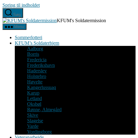
Spring til indholdet
Søg
KFUM's Soldatermission
Menu
Sommerlotteri
KFUM’s Soldaterhjem
Aalborg
Borris
Fredericia
Frederikshavn
Haderslev
Holstebro
Høvelte
Kangerlussuaq
Karup
Letland
Oksbøl
Rønne, Almegård
Skive
Slagelse
Varde
Vordingborg
Veteranarbejde