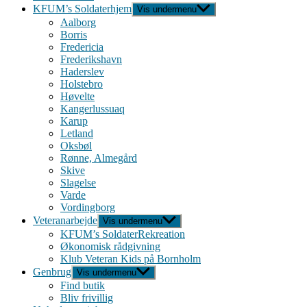
KFUM’s Soldaterhjem
Vis undermenu
Aalborg
Borris
Fredericia
Frederikshavn
Haderslev
Holstebro
Høvelte
Kangerlussuaq
Karup
Letland
Oksbøl
Rønne, Almegård
Skive
Slagelse
Varde
Vordingborg
Veteranarbejde
Vis undermenu
KFUM’s SoldaterRekreation
Økonomisk rådgivning
Klub Veteran Kids på Bornholm
Genbrug
Vis undermenu
Find butik
Bliv frivillig