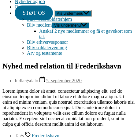
Nyheder og job
Om
STØT OS
Vis undermenu
Støt vores soldaterhjem
Bliv medlem
Vis undermenu
Anskaf 2 nye medlemmer og få et gavekort som
tak
Bliv erhvervssponsor
Bliv soldaterven ung
Arv og testamente
Nyhed med relation til Frederikshavn
Indlægsdato
5. september 2020
Lorem ipsum dolor sit amet, consectetur adipiscing elit, sed do
eiusmod tempor incididunt ut labore et dolore magna aliqua. Ut
enim ad minim veniam, quis nostrud exercitation ullamco laboris nisi
ut aliquip ex ea commodo consequat. Duis aute irure dolor in
reprehenderit in voluptate velit esse cillum dolore eu fugiat nulla
pariatur. Excepteur sint occaecat cupidatat non proident, sunt in
culpa qui officia deserunt mollit anim id est laborum.
Tags
Frederikshavn