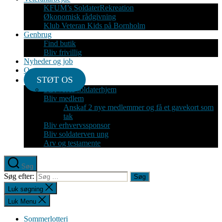
KFUM’s SoldaterRekreation
Økonomisk rådgivning
Klub Veteran Kids på Bornholm
Genbrug
Find butik
Bliv frivillig
Nyheder og job
Om
STØT OS
Støt vores soldaterhjem
Bliv medlem
Anskaf 2 nye medlemmer og få et gavekort som
tak
Bliv erhvervssponsor
Bliv soldaterven ung
Arv og testamente
Søg
Søg efter:
Luk søgning
Luk Menu
Sommerlotteri