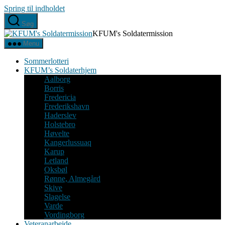
Spring til indholdet
Søg
KFUM's Soldatermission
Menu
Sommerlotteri
KFUM’s Soldaterhjem
Aalborg
Borris
Fredericia
Frederikshavn
Haderslev
Holstebro
Høvelte
Kangerlussuaq
Karup
Letland
Oksbøl
Rønne, Almegård
Skive
Slagelse
Varde
Vordingborg
Veteranarbejde