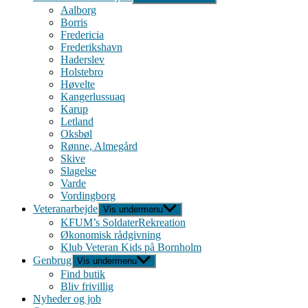
Aalborg
Borris
Fredericia
Frederikshavn
Haderslev
Holstebro
Høvelte
Kangerlussuaq
Karup
Letland
Oksbøl
Rønne, Almegård
Skive
Slagelse
Varde
Vordingborg
Veteranarbejde
Vis undermenu
KFUM’s SoldaterRekreation
Økonomisk rådgivning
Klub Veteran Kids på Bornholm
Genbrug
Vis undermenu
Find butik
Bliv frivillig
Nyheder og job