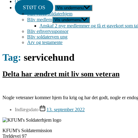
Om
STØT OS
Vis undermenu
Støt vores soldaterhjem
Bliv medlem
Vis undermenu
Anskaf 2 nye medlemmer og få et gavekort som ta
Bliv erhvervssponsor
Bliv soldaterven ung
Arv og testamente
Tag:
servicehund
Delta har ændret mit liv som veteran
Nogle veteraner kommer hjem fra krig og har det godt, nogle er endog
Indlægsdato
13. september 2022
KFUM’s Soldatermission
Treldevej 97