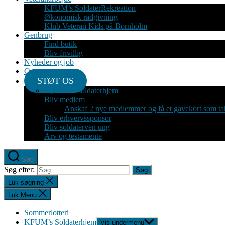
KFUM’s SoldaterRekreation
Økonomisk rådgivning
Klub Veteran Kids på Bornholm
Genbrug
Find butik
Bliv frivillig
Nyheder og job
Om
STØT OS
Støt vores soldaterhjem
Bliv medlem
Anskaf 2 nye medlemmer og få et gavekort som ta
Bliv erhvervssponsor
Bliv soldaterven ung
Arv og testamente
Søg
Søg efter:
Luk søgning
Luk Menu
Sommerlotteri
KFUM’s Soldaterhjem
Vis undermenu