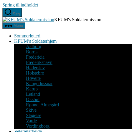
Spring til indholdet
Søg
KFUM's Soldatermission
Menu
Sommerlotteri
KFUM’s Soldaterhjem
Aalborg
Borris
Fredericia
Frederikshavn
Haderslev
Holstebro
Høvelte
Kangerlussuaq
Karup
Letland
Oksbøl
Rønne, Almegård
Skive
Slagelse
Varde
Vordingborg
Veteranarbejde