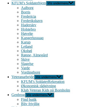
KFUM’s Soldaterhjem
Vis undermenu
Aalborg
Borris
Fredericia
Frederikshavn
Haderslev
Holstebro
Høvelte
Kangerlussuaq
Karup
Letland
Oksbøl
Rønne, Almegård
Skive
Slagelse
Varde
Vordingborg
Veteranarbejde
Vis undermenu
KFUM’s SoldaterRekreation
Økonomisk rådgivning
Klub Veteran Kids på Bornholm
Genbrug
Vis undermenu
Find butik
Bliv frivillig