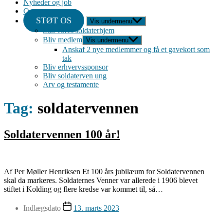
Nyheder og job
Om
STØT OS
Vis undermenu
Støt vores soldaterhjem
Bliv medlem
Vis undermenu
Anskaf 2 nye medlemmer og få et gavekort som
tak
Bliv erhvervssponsor
Bliv soldaterven ung
Arv og testamente
Tag:
soldatervennen
Soldatervennen 100 år!
Af Per Møller Henriksen Et 100 års jubilæum for Soldatervennen
skal da markeres. Soldaternes Venner var allerede i 1906 blevet
stiftet i Kolding og flere kredse var kommet til, så…
Indlægsdato
13. marts 2023