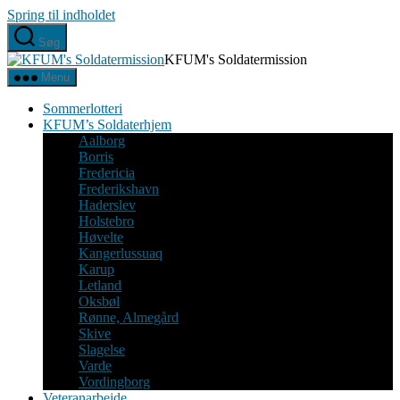
Spring til indholdet
Søg
KFUM's Soldatermission
Menu
Sommerlotteri
KFUM’s Soldaterhjem
Aalborg
Borris
Fredericia
Frederikshavn
Haderslev
Holstebro
Høvelte
Kangerlussuaq
Karup
Letland
Oksbøl
Rønne, Almegård
Skive
Slagelse
Varde
Vordingborg
Veteranarbejde