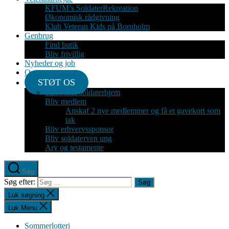
KFUM’s SoldaterRekreation
Økonomisk rådgivning
Klub Veteran Kids på Bornholm
Genbrug
Find butik
Bliv frivillig
Nyheder og job
Om
STØT OS
Støt vores soldaterhjem
Bliv medlem
Anskaf 2 nye medlemmer og få et gavekort som
tak
Bliv erhvervssponsor
Bliv soldaterven ung
Arv og testamente
Søg
Søg efter:
Luk søgning
Luk Menu
Sommerlotteri