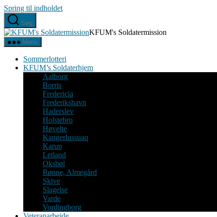
Spring til indholdet
Søg
KFUM's Soldatermission
Menu
Sommerlotteri
KFUM’s Soldaterhjem
Aalborg
Borris
Fredericia
Frederikshavn
Haderslev
Holstebro
Høvelte
Kangerlussuaq
Karup
Letland
Oksbøl
Rønne, Almegård
Skive
Slagelse
Varde
Vordingborg
Veteranarbejde