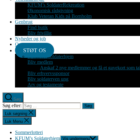
KFUM’s SoldaterRekreation
Økonomisk rådgivning
Klub Veteran Kids på Bornholm
Genbrug
Find butik
Bliv frivillig
Nyheder og job
Om
STØT OS
Støt vores soldaterhjem
Bliv medlem
Anskaf 2 nye medlemmer og få et gavekort som ta
Bliv erhvervssponsor
Bliv soldaterven ung
Arv og testamente
Søg
Søg efter:
Luk søgning
Luk Menu
Sommerlotteri
KFUM’s Soldaterhjem
Vis undermenu