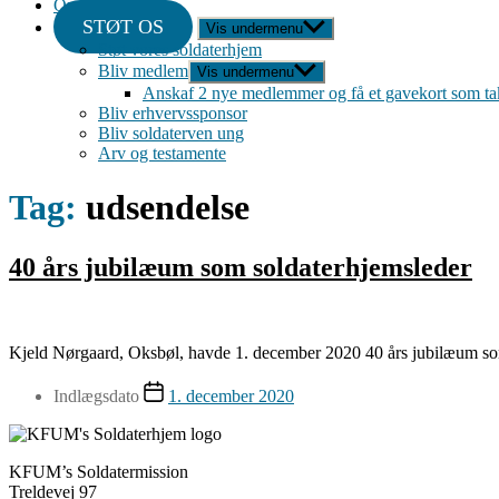
Om
STØT OS
Vis undermenu
Støt vores soldaterhjem
Bliv medlem
Vis undermenu
Anskaf 2 nye medlemmer og få et gavekort som ta
Bliv erhvervssponsor
Bliv soldaterven ung
Arv og testamente
Tag:
udsendelse
40 års jubilæum som soldaterhjemsleder
Kjeld Nørgaard, Oksbøl, havde 1. december 2020 40 års jubilæum so
Indlægsdato
1. december 2020
KFUM’s Soldatermission
Treldevej 97