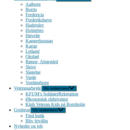
Aalborg
Borris
Fredericia
Frederikshavn
Haderslev
Holstebro
Høvelte
Kangerlussuaq
Karup
Letland
Oksbøl
Rønne, Almegård
Skive
Slagelse
Varde
Vordingborg
Veteranarbejde
Vis undermenu
KFUM’s SoldaterRekreation
Økonomisk rådgivning
Klub Veteran Kids på Bornholm
Genbrug
Vis undermenu
Find butik
Bliv frivillig
Nyheder og job