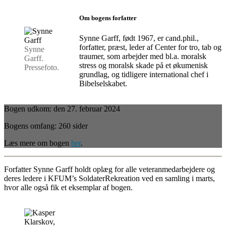
Om bogens forfatter
Synne Garff, født 1967, er cand.phil.,
forfatter, præst, leder af Center for tro, tab og
Synne
traumer, som arbejder med bl.a. moralsk
Garff.
stress og moralsk skade på et økumenisk
Pressefoto.
grundlag, og tidligere international chef i
Bibelselskabet.
Bogen udkom: den 27. februar 2024
Bogens omfang: 260 sider
Læs mere om bogen
her
.
Forfatter Synne Garff holdt oplæg for alle veteranmedarbejdere og
deres ledere i KFUM’s SoldaterRekreation ved en samling i marts,
hvor alle også fik et eksemplar af bogen.