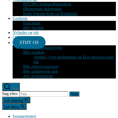
KFUM’s SoldaterRekreation
Økonomisk rådgivning
Klub Veteran Kids på Bornholm
Genbrug
Find butik
Bliv frivillig
Nyheder og job
Om
STØT OS
Støt vores soldaterhjem
Bliv medlem
Anskaf 2 nye medlemmer og få et gavekort som
tak
Bliv erhvervssponsor
Bliv soldaterven ung
Arv og testamente
Søg
Søg efter:
Luk søgning
Luk Menu
Sommerlotteri