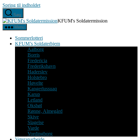
Spring til indholdet
Søg
KFUM's Soldatermission
Menu
Sommerlotteri
KFUM’s Soldaterhjem
Aalborg
Borris
Fredericia
Frederikshavn
Haderslev
Holstebro
Høvelte
Kangerlussuaq
Karup
Letland
Oksbøl
Rønne, Almegård
Skive
Slagelse
Varde
Vordingborg
Veteranarbejde