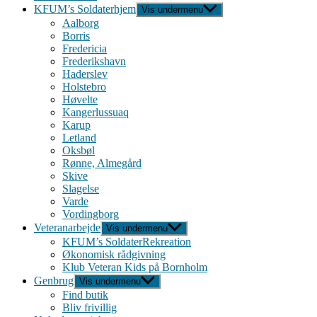
KFUM’s Soldaterhjem
Vis undermenu
Aalborg
Borris
Fredericia
Frederikshavn
Haderslev
Holstebro
Høvelte
Kangerlussuaq
Karup
Letland
Oksbøl
Rønne, Almegård
Skive
Slagelse
Varde
Vordingborg
Veteranarbejde
Vis undermenu
KFUM’s SoldaterRekreation
Økonomisk rådgivning
Klub Veteran Kids på Bornholm
Genbrug
Vis undermenu
Find butik
Bliv frivillig