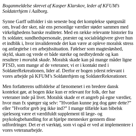
Boganmeldelse skrevet af Kasper Klarskov, leder af KFUM’s
Soldaterhjem i Aalborg
.
Synne Garff udfolder i sin seneste bog det komplekse spørgsmål
om, hvad der sker, når ens personlige værdier støder sammen med
virkelighedens barske realiteter. Med en række relevante historier fra
fx soldater, sundhedspersonale, præster og socialrådgivere giver hun
et indblik i, hvor invaliderende det kan være at opleve moralsk stress
og anfægtelse i en arbejdssituation. Følelser som magtesløshed,
skyld, skam og vrede er både stærke og nedbrydende og kan
resultere i
moralsk skade
. Moralsk skade kan på mange måder ligne
PTSD, som mange af de veteraner, vi er i kontakt med i
SoldaterRekreationen, lider af. Derfor er bogen yderst relevant i
vores arbejde på KFUM’s Soldaterhjem og SoldaterRekreationer.
Men forfatterens udfoldelse af fænomenet i en bredere dansk
kontekst gør, at bogen ikke kun er relevant for folk, der har
veteraner inde på livet. Moralsk skade er et angreb på egne værdier,
hvor man fx spørger sig selv: ”Hvordan kunne jeg dog gøre dette?”
eller ”Hvorfor greb jeg ikke ind?” I mange tilfælde kan bibelsk
sjælesorg være et værdifuldt supplement til læge- og
psykologbehandling for at hjælpe mennesker gennem disse
udfordringer. Det er et værktøj, som vi også er ved at implementere i
vores veteranarbejde.