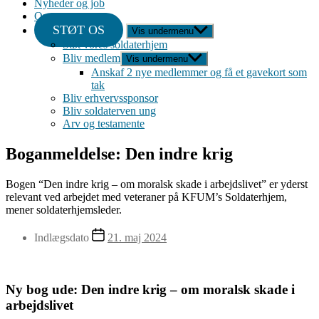
Nyheder og job
Om
STØT OS
Vis undermenu
Støt vores soldaterhjem
Bliv medlem
Vis undermenu
Anskaf 2 nye medlemmer og få et gavekort som
tak
Bliv erhvervssponsor
Bliv soldaterven ung
Arv og testamente
Boganmeldelse: Den indre krig
Bogen “Den indre krig – om moralsk skade i arbejdslivet” er yderst
relevant ved arbejdet med veteraner på KFUM’s Soldaterhjem,
mener soldaterhjemsleder.
Indlægsdato
21. maj 2024
Ny bog ude: Den indre krig – om moralsk skade i
arbejdslivet