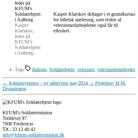
Kasper Klarskov deltager i et grundkursus
for bibelsk sjælesorg, som resten af
Kasper
veteranmedarbejderne også får til
Klarskov,
efteråret.
leder på
KFUM’s
Soldaterhjem
i Aalborg.
Tags
diakoni
,
Soldaterhjem
,
veteraner
,
veteranmedarbejder
←
Soldatervennen – ny udgivelse maj 2024
→
Protektor: H.M.
Dronningen
KFUM’s Soldatermission
Treldevej 97
7000 Fredericia
Tlf.: 33 12 40 42
info@kfums-soldatermission.dk