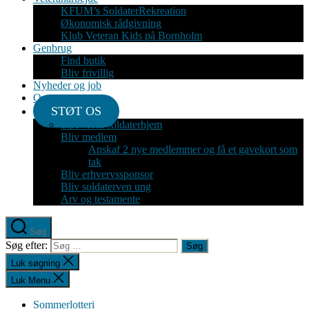
KFUM’s SoldaterRekreation
Økonomisk rådgivning
Klub Veteran Kids på Bornholm
Genbrug
Find butik
Bliv frivillig
Nyheder og job
Om
STØT OS
Støt vores soldaterhjem
Bliv medlem
Anskaf 2 nye medlemmer og få et gavekort som
tak
Bliv erhvervssponsor
Bliv soldaterven ung
Arv og testamente
Søg
Søg efter:
Luk søgning
Luk Menu
Sommerlotteri