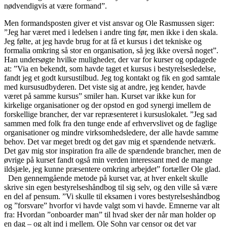
nødvendigvis at være formand”.
Men formandsposten giver et vist ansvar og Ole Rasmussen siger:
”Jeg har været med i ledelsen i andre ting før, men ikke i den skala.
Jeg følte, at jeg havde brug for at få et kursus i det tekniske og
formalia omkring så stor en organisation, så jeg ikke overså noget”.
Han undersøgte hvilke muligheder, der var for kurser og opdagede
at: ”Via en bekendt, som havde taget et kursus i bestyrelsesledelse,
fandt jeg et godt kursustilbud. Jeg tog kontakt og fik en god samtale
med kursusudbyderen. Det viste sig at andre, jeg kender, havde
været på samme kursus” smiler han. Kurset var ikke kun for
kirkelige organisationer og der opstod en god synergi imellem de
forskellige brancher, der var repræsenteret i kursuslokalet. ”Jeg sad
sammen med folk fra den tunge ende af erhvervslivet og de faglige
organisationer og mindre virksomhedsledere, der alle havde samme
behov. Det var meget bredt og det gav mig et spændende netværk.
Det gav mig stor inspiration fra alle de spændende brancher, men de
øvrige på kurset fandt også min verden interessant med de mange
ildsjæle, jeg kunne præsentere omkring arbejdet” fortæller Ole glad.
Den gennemgående metode på kurset var, at hver enkelt skulle
skrive sin egen bestyrelseshåndbog til sig selv, og den ville så være
en del af pensum. ”Vi skulle til eksamen i vores bestyrelseshåndbog
og ”forsvare” hvorfor vi havde valgt som vi havde. Emnerne var alt
fra: Hvordan ”onboarder man” til hvad sker der når man holder op
en dag – og alt ind i mellem. Ole Sohn var censor og det var