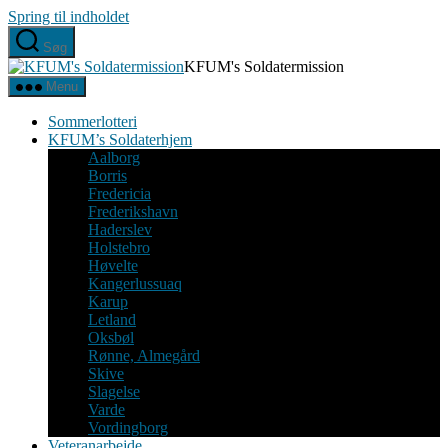
Spring til indholdet
Søg
KFUM's Soldatermission
Menu
Sommerlotteri
KFUM’s Soldaterhjem
Aalborg
Borris
Fredericia
Frederikshavn
Haderslev
Holstebro
Høvelte
Kangerlussuaq
Karup
Letland
Oksbøl
Rønne, Almegård
Skive
Slagelse
Varde
Vordingborg
Veteranarbejde