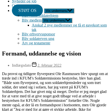
Nyheder og job
Om
STØT OS
Vis undermenu
Støt vores soldaterhjem
Bliv medlem
Vis undermenu
Anskaf 2 nye medlemmer og få et gavekort som
tak
Bliv erhvervssponsor
Bliv soldaterven ung
Arv og testamente
Formand, uddannelse og vision
Indlægsdato
2. februar 2022
Da provst og tidligere flyverpræst Ole Rasmussen blev spurgt om at
træde ind i KFUM’s Soldatermissions bestyrelse, blev han glad.
”Både som flyverpræst, og som soldaterhjemsleder og som træt
soldat, der smed sig i sofaen, har jeg været på KFUM’s
Soldaterhjem. Det har givet mig så meget. Derfor er jeg meget glad
for at være med til at give noget godt tilbage ved at arbejde i
bestyrelsen for KFUM’s Soldatermission” fortæller Ole. Nogle
mente også, at der lå en formandspost i horisonten, men Ole gjorde
klart at ”Jeg er med for at gøre et stykke arbejde. Ikke for