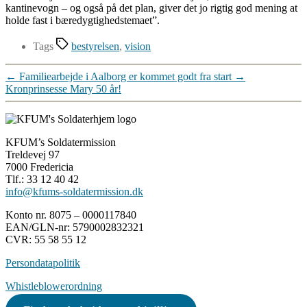
kantinevogn – og også på det plan, giver det jo rigtig god mening at
holde fast i bæredygtighedstemaet”.
Tags
bestyrelsen
,
vision
←
Familiearbejde i Aalborg er kommet godt fra start
→
Kronprinsesse Mary 50 år!
KFUM’s Soldatermission
Treldevej 97
7000 Fredericia
Tlf.: 33 12 40 42
info@kfums-soldatermission.dk
Konto nr. 8075 – 0000117840
EAN/GLN-nr: 5790002832321
CVR: 55 58 55 12
Persondatapolitik
Whistleblowerordning