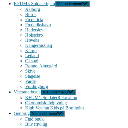
KFUM’s Soldaterhjem
Vis undermenu
Aalborg
Borris
Fredericia
Frederikshavn
Haderslev
Holstebro
Høvelte
Kangerlussuaq
Karup
Letland
Oksbøl
Rønne, Almegård
Skive
Slagelse
Varde
Vordingborg
Veteranarbejde
Vis undermenu
KFUM’s SoldaterRekreation
Økonomisk rådgivning
Klub Veteran Kids på Bornholm
Genbrug
Vis undermenu
Find butik
Bliv frivillig