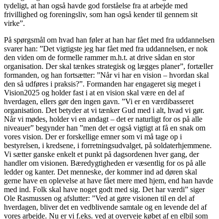
tydeligt, at han også havde god forståelse fra at arbejde med
frivillighed og foreningsliv, som han også kender til gennem sit
virke”.
På spørgsmål om hvad han føler at han har fået med fra uddannelsen
svarer han: ”Det vigtigste jeg har fået med fra uddannelsen, er nok
den viden om de formelle rammer m.h.t. at drive sådan en stor
organisation. Der skal tænkes strategisk og lægges planer”, fortæller
formanden, og han fortsætter: ”Når vi har en vision – hvordan skal
den så udføres i praksis?”. Formanden har engageret sig meget i
Vision2025 og holder fast i at en vision skal være en del af
hverdagen, ellers gør den ingen gavn. ”Vi er en værdibasseret
organisation. Det betyder at vi tænker Gud med i alt, hvad vi gør.
Når vi mødes, holder vi en andagt – det er naturligt for os på alle
niveauer” begynder han ”men det er også vigtigt at få en snak om
vores vision. Der er forskellige emner som vi må tage op i
bestyrelsen, i kredsene, i forretningsudvalget, på soldaterhjemmene.
Vi sætter ganske enkelt et punkt på dagsordenen hver gang, der
handler om visionen. Bæredygtigheden er væsentlig for os på alle
ledder og kanter. Det menneske, der kommer ind ad døren skal
gerne have en oplevelse at have fået mere med hjem, end han havde
med ind. Folk skal have noget godt med sig. Det har værdi” siger
Ole Rasmussen og afslutter: ”Ved at gøre visionen til en del af
hverdagen, bliver det en vedblivende samtale og en levende del af
vores arbejde. Nu er vi f.eks. ved at overveje købet af en elbil som