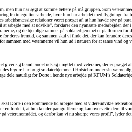
em, men hun har søgt at komme tættere på målgruppen. Som veteranmeda
aring fra integrationsarbejde, hvor hun har arbejdet med flygtninge fra 
es arbejdsmæssige relationer været præget af, at hun havde styr på parag
l at arbejde med at udvikle”, forklarer den nyansatte medarbejder, der 
teranerne, og de hjemlige rammer på soldaterhjemmet er platformen for d
for deres fremtid, og sammen skal vi finde dét, der kan forandre deres l
, for sammen med veteranerne vil hun ud i naturen for at sanse vind og ve
 giver sig blandt andet udslag i mødet med veteraner, der er præget af 
ndes brødre har brugt soldaterhjemmet i Holstebro under sin værnepligt
ge dele naturligt for Dorte i hende nye arbejde på KFUM’s Soldaterhje
kal Dorte i den kommende tid arbejde med at videreudvikle rekreations
r en fordel i, at hun kender paragrafferne og kan oversætte dem til vore
 på veteranområdet, og derfor kan vi nu skærpe vores profil”, lyder det 