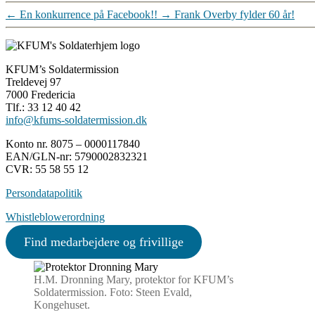
←
En konkurrence på Facebook!!
→
Frank Overby fylder 60 år!
KFUM’s Soldatermission
Treldevej 97
7000 Fredericia
Tlf.: 33 12 40 42
info@kfums-soldatermission.dk
Konto nr. 8075 – 0000117840
EAN/GLN-nr: 5790002832321
CVR: 55 58 55 12
Persondatapolitik
Whistleblowerordning
Find medarbejdere og frivillige
H.M. Dronning Mary, protektor for KFUM’s
Soldatermission. Foto: Steen Evald,
Kongehuset.