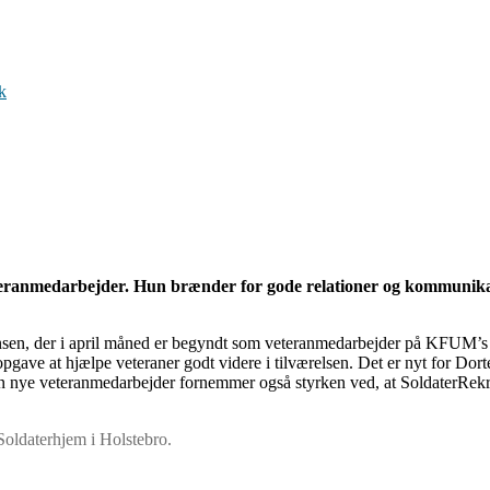
k
eteranmedarbejder. Hun brænder for gode relationer og kommunik
en, der i april måned er begyndt som veteranmedarbejder på KFUM’s Sol
pgave at hjælpe veteraner godt videre i tilværelsen. Det er nyt for Dor
en nye veteranmedarbejder fornemmer også styrken ved, at SoldaterRekrea
oldaterhjem i Holstebro.