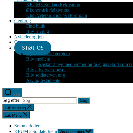
KFUM’s SoldaterRekreation
Økonomisk rådgivning
Klub Veteran Kids på Bornholm
Genbrug
Find butik
Bliv frivillig
Nyheder og job
Om
STØT OS
Støt vores soldaterhjem
Bliv medlem
Anskaf 2 nye medlemmer og få et gavekort som ta
Bliv erhvervssponsor
Bliv soldaterven ung
Arv og testamente
Søg
Søg efter:
Luk søgning
Luk Menu
Sommerlotteri
KFUM’s Soldaterhjem
Vis undermenu