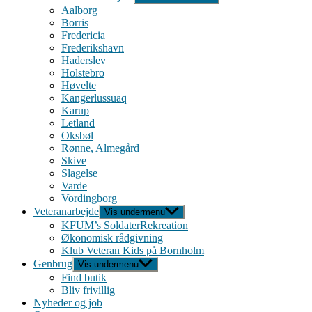
Aalborg
Borris
Fredericia
Frederikshavn
Haderslev
Holstebro
Høvelte
Kangerlussuaq
Karup
Letland
Oksbøl
Rønne, Almegård
Skive
Slagelse
Varde
Vordingborg
Veteranarbejde
Vis undermenu
KFUM’s SoldaterRekreation
Økonomisk rådgivning
Klub Veteran Kids på Bornholm
Genbrug
Vis undermenu
Find butik
Bliv frivillig
Nyheder og job