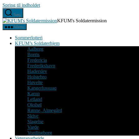
Spring til indholdet
Søg
KFUM's Soldatermission
Menu
Sommerlotteri
KFUM’s Soldaterhjem
Aalborg
Borris
Fredericia
Frederikshavn
Haderslev
Holstebro
Høvelte
Kangerlussuaq
Karup
Letland
Oksbøl
Rønne, Almegård
Skive
Slagelse
Varde
Vordingborg
Veteranarbejde