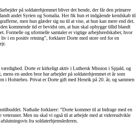
rbejder på soldaterhjemmet bliver det hende, der får den primære
blandt andet Syrien og Somalia. Her fik hun et indgående kendskab til
rafferne, men hun glæder sig nu til at vise, at hun kan mere end det.
i den kommende tid er bevidst om, at hun skal opbygge tillid blandt
et. Formelle og uformelle samtaler er vigtige arbejdsredskaber, hvor
iv i en positiv retning”, forklarer Dorte med store ord for en
jr.
værdighed. Dorte er kirkeligt aktiv i Luthersk Mission i Spjald, og
, mens en anden bror har arbejder på soldaterhjemmet et år som
m i Holstebro. Privat er Dorte gift med Henrik på 20. år, og sammen
tilbuddet. Nathalie forklarer: ”Dorte kommer til at bidrage med en
 veteraner. Men nu skal vi også til at arbejde med at videreudvikle
afslutningsvis fra soldaterhjemslederen.