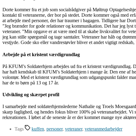
Dorte kommer fra et job som socialrådgiver på Møltrup Optagelseshj
kontakt til veteranerne, der bor på stedet. Dorte kommer også med erf
at arbejde med personer, der har traumer i bagagen. Tidligere har Dort
”Jeg brænder for gode relationer og kommunikation. Det har jeg lyst ti
veteraner. ”Min opgave er at være med til at skabe livskvalitet for ve
jeg kan stille spørgsmål og tage samtaler. Veteraner har håb og drømme 
vestjyde. Gode sko eller vandrestøvler bliver et andet vigtigt redskab
Arbejde på et kristent værdigrundlag
På KFUM’s Soldaterhjem arbejdes ud fra et kristent værdigrundlag. Det
har haft kendskab til KFUM’s Soldaterhjem i mange år. Den ene af he
volontør. Med et kristent værdigrundlag som udgangspunkt falder man
har de to børn på 13 og 17 år.
Udvikling og skærpet profil
I samarbejde med soldaterhjemslederne Nathalie og Troels Moesgaard s
skarp faglighed, og hendes fokus bliver 100% på veteranarbejdet. Vi se
rekreationen. I løbet af de seneste år er der kommet mange nye aktører
Tags
kuffen
,
personer
,
veteraner
,
veteranmedarbejder