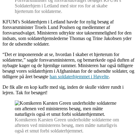
Forsvarsminister og forsvarsudvalget besøget KFUM’s
Soldaterhjem i Letland med stor ros for at skabe
hjerterum for soldaterne.
KFUM’s Soldaterhjem i Letland havde for nylig besøg af
forsvarsminister Troels Lund Poulsen og medlemmer af
forsvarsudvalget. Ministeren udtrykte stor taknemmelighed for den
indsats, som soldaterhjemslederne Thomas og Trine Jakobsen yder
for de udsendte soldater.
“Det er imponerende at se, hvordan I skaber et hjerterum for
soldaterne,” sagde forsvarsministeren, og bemærkede også duften af
nybagte kager og de hjemlige rammer. Ministeren har også tidligere
besøgt vores soldaterhjem i Afghanistan for de udsendte soldater, og
tidligere på året besøgte
han soldaterhjemmet i Høvelte
.
De fik alle en kop kaffe med sig, inden de skulle videre rundt i
lejren. Tak for besøget!
Komikeren Karsten Green underholdte soldaterne om
aftenen ved ministerens besøg, men måtte naturligvis
også et smut forbi soldaterhjemmet.