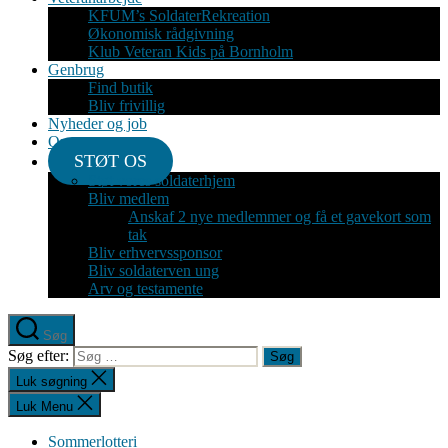
KFUM’s SoldaterRekreation
Økonomisk rådgivning
Klub Veteran Kids på Bornholm
Genbrug
Find butik
Bliv frivillig
Nyheder og job
Om
STØT OS
Støt vores soldaterhjem
Bliv medlem
Anskaf 2 nye medlemmer og få et gavekort som
tak
Bliv erhvervssponsor
Bliv soldaterven ung
Arv og testamente
Søg
Søg efter:
Luk søgning
Luk Menu
Sommerlotteri