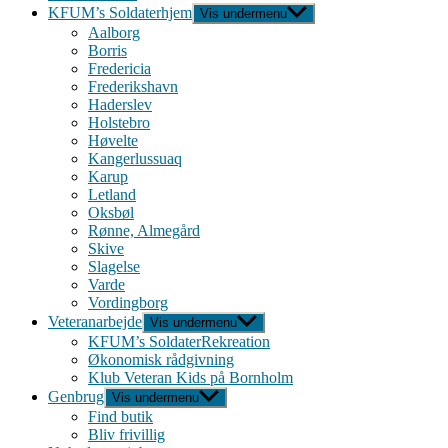
KFUM’s Soldaterhjem
Vis undermenu
Aalborg
Borris
Fredericia
Frederikshavn
Haderslev
Holstebro
Høvelte
Kangerlussuaq
Karup
Letland
Oksbøl
Rønne, Almegård
Skive
Slagelse
Varde
Vordingborg
Veteranarbejde
Vis undermenu
KFUM’s SoldaterRekreation
Økonomisk rådgivning
Klub Veteran Kids på Bornholm
Genbrug
Vis undermenu
Find butik
Bliv frivillig