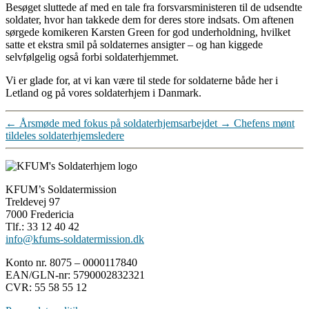
Besøget sluttede af med en tale fra forsvarsministeren til de udsendte
soldater, hvor han takkede dem for deres store indsats. Om aftenen
sørgede komikeren Karsten Green for god underholdning, hvilket
satte et ekstra smil på soldaternes ansigter – og han kiggede
selvfølgelig også forbi soldaterhjemmet.
Vi er glade for, at vi kan være til stede for soldaterne både her i
Letland og på vores soldaterhjem i Danmark.
←
Årsmøde med fokus på soldaterhjemsarbejdet
→
Chefens mønt
tildeles soldaterhjemsledere
KFUM’s Soldatermission
Treldevej 97
7000 Fredericia
Tlf.: 33 12 40 42
info@kfums-soldatermission.dk
Konto nr. 8075 – 0000117840
EAN/GLN-nr: 5790002832321
CVR: 55 58 55 12