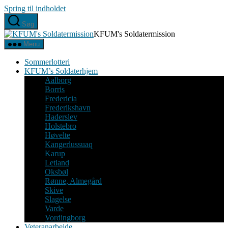
Spring til indholdet
Søg
KFUM's Soldatermission
Menu
Sommerlotteri
KFUM’s Soldaterhjem
Aalborg
Borris
Fredericia
Frederikshavn
Haderslev
Holstebro
Høvelte
Kangerlussuaq
Karup
Letland
Oksbøl
Rønne, Almegård
Skive
Slagelse
Varde
Vordingborg
Veteranarbejde