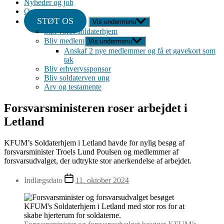
Nyheder og job
Om
STØT OS
Vis undermenu
Støt vores soldaterhjem
Bliv medlem
Vis undermenu
Anskaf 2 nye medlemmer og få et gavekort som
tak
Bliv erhvervssponsor
Bliv soldaterven ung
Arv og testamente
Forsvarsministeren roser arbejdet i
Letland
KFUM’s Soldaterhjem i Letland havde for nylig besøg af
forsvarsminister Troels Lund Poulsen og medlemmer af
forsvarsudvalget, der udtrykte stor anerkendelse af arbejdet.
Indlægsdato
11. oktober 2024