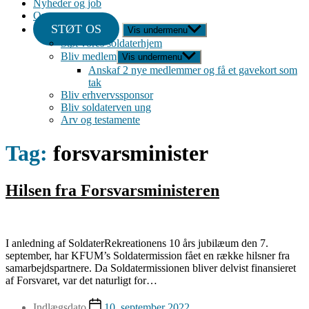
Nyheder og job
Om
STØT OS
Vis undermenu
Støt vores soldaterhjem
Bliv medlem
Vis undermenu
Anskaf 2 nye medlemmer og få et gavekort som
tak
Bliv erhvervssponsor
Bliv soldaterven ung
Arv og testamente
Tag:
forsvarsminister
Hilsen fra Forsvarsministeren
I anledning af SoldaterRekreationens 10 års jubilæum den 7.
september, har KFUM’s Soldatermission fået en række hilsner fra
samarbejdspartnere. Da Soldatermissionen bliver delvist finansieret
af Forsvaret, var det naturligt for…
Indlægsdato
10. september 2022