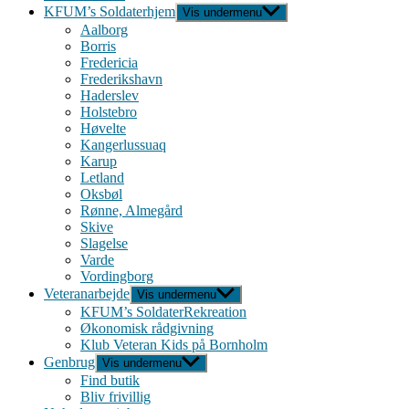
KFUM’s Soldaterhjem
Vis undermenu
Aalborg
Borris
Fredericia
Frederikshavn
Haderslev
Holstebro
Høvelte
Kangerlussuaq
Karup
Letland
Oksbøl
Rønne, Almegård
Skive
Slagelse
Varde
Vordingborg
Veteranarbejde
Vis undermenu
KFUM’s SoldaterRekreation
Økonomisk rådgivning
Klub Veteran Kids på Bornholm
Genbrug
Vis undermenu
Find butik
Bliv frivillig