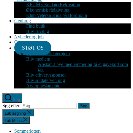
KFUM’s SoldaterRekreation
Økonomisk rådgivning
Klub Veteran Kids på Bornholm
Genbrug
Find butik
Bliv frivillig
Nyheder og job
Om
STØT OS
Støt vores soldaterhjem
Bliv medlem
Anskaf 2 nye medlemmer og få et gavekort som
tak
Bliv erhvervssponsor
Bliv soldaterven ung
Arv og testamente
Søg
Søg efter:
Luk søgning
Luk Menu
Sommerlotteri