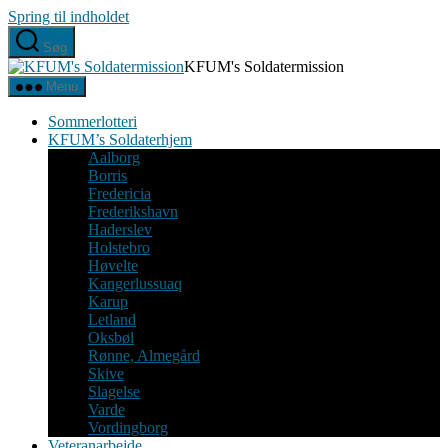
Spring til indholdet
Søg
KFUM's Soldatermission
Menu
Sommerlotteri
KFUM’s Soldaterhjem
Aalborg
Borris
Fredericia
Frederikshavn
Haderslev
Holstebro
Høvelte
Kangerlussuaq
Karup
Letland
Oksbøl
Rønne, Almegård
Skive
Slagelse
Varde
Vordingborg
Veteranarbejde