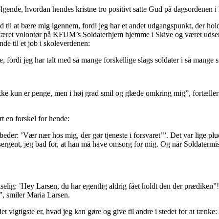
lgende, hvordan hendes kristne tro positivt satte Gud på dagsordenen i
med til at bære mig igennem, fordi jeg har et andet udgangspunkt, der h
ar været volontør på KFUM’s Soldaterhjem hjemme i Skive og været udsend
de til et job i skoleverdenen:
 fordi jeg har talt med så mange forskellige slags soldater i så mange s
 ikke kun er penge, men i høj grad smil og glæde omkring mig”, fortæll
t en forskel for hende:
i beder: ’Vær nær hos mig, der gør tjeneste i forsvaret’”. Det var lige
 sergent, jeg bad for, at han må have omsorg for mig. Og når Soldaterm
udselig: ’Hey Larsen, du har egentlig aldrig fået holdt den der prædiken
ø”, smiler Maria Larsen.
t vigtigste er, hvad jeg kan gøre og give til andre i stedet for at tænk