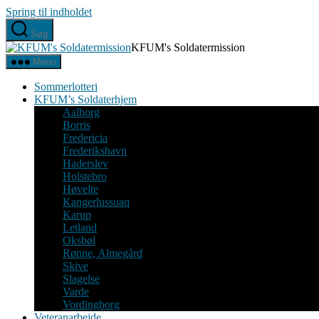
Spring til indholdet
Søg
KFUM's Soldatermission
Menu
Sommerlotteri
KFUM’s Soldaterhjem
Aalborg
Borris
Fredericia
Frederikshavn
Haderslev
Holstebro
Høvelte
Kangerlussuaq
Karup
Letland
Oksbøl
Rønne, Almegård
Skive
Slagelse
Varde
Vordingborg
Veteranarbejde