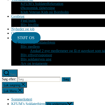
KFUM’s SoldaterRekreation
Økonomisk rådgivning
Klub Veteran Kids på Bornholm
Genbrug
Find butik
Bliv frivillig
Nyheder og job
Om
STØT OS
Støt vores soldaterhjem
Bliv medlem
Anskaf 2 nye medlemmer og få et gavekort som ta
Bliv erhvervssponsor
Bliv soldaterven ung
Arv og testamente
Søg
Søg efter:
Luk søgning
Luk Menu
Sommerlotteri
KFUM’s Soldaterhjem
Vis undermenu