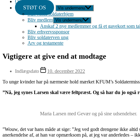
Om
STØT OS
Vis undermenu
Støt vores soldaterhjem
Bliv medlem
Vis undermenu
Anskaf 2 nye medlemmer og få et gavekort som ta
Bliv erhvervssponsor
Bliv soldaterven ung
Arv og testamente
Vigtigere at give end at modtage
Indlægsdato
10. december 2022
To unge kvinder har på nærmeste hold mærket KFUM’s Soldatermission p
”Nå, jeg synes Larsen skal være feltpræst. Og så har du jo også re
Maria Larsen med Gevær og på sine udsendelser.
”Wouw, det var hans måde at sige: ”Jeg ved godt drengene ikke altid 
anerkendelse af, at han var opmærksom på, at jeg var anderledes – ik