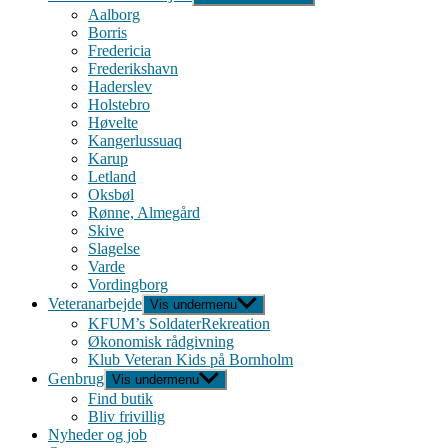
Aalborg
Borris
Fredericia
Frederikshavn
Haderslev
Holstebro
Høvelte
Kangerlussuaq
Karup
Letland
Oksbøl
Rønne, Almegård
Skive
Slagelse
Varde
Vordingborg
Veteranarbejde
Vis undermenu
KFUM’s SoldaterRekreation
Økonomisk rådgivning
Klub Veteran Kids på Bornholm
Genbrug
Vis undermenu
Find butik
Bliv frivillig
Nyheder og job