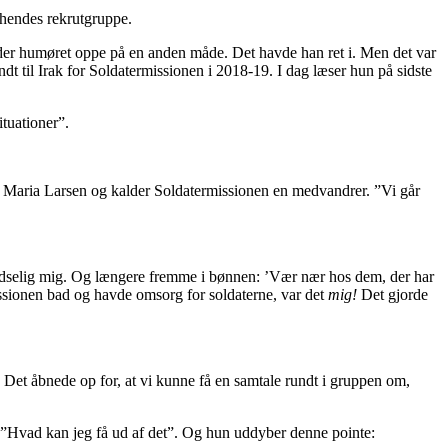
 hendes rekrutgruppe.
older humøret oppe på en anden måde. Det havde han ret i. Men det var
t til Irak for Soldatermissionen i 2018-19. I dag læser hun på sidste
ituationer”.
er Maria Larsen og kalder Soldatermissionen en medvandrer. ”Vi går
 pludselig mig. Og længere fremme i bønnen: ’Vær nær hos dem, der har
issionen bad og havde omsorg for soldaterne, var det
mig!
Det gjorde
”! Det åbnede op for, at vi kunne få en samtale rundt i gruppen om,
e: ”Hvad kan jeg få ud af det”. Og hun uddyber denne pointe: