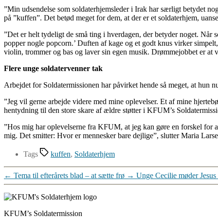
”Min udsendelse som soldaterhjemsleder i Irak har særligt betydet noge
på ”kuffen”. Det betød meget for dem, at der er et soldaterhjem, uanse
”Det er helt tydeligt de små ting i hverdagen, der betyder noget. Når 
popper nogle popcorn.’ Duften af kage og et godt knus virker simpelt, 
violin, trommer og bas og laver sin egen musik. Drømmejobbet er at v
Flere unge soldatervenner tak
Arbejdet for Soldatermissionen har påvirket hende så meget, at hun 
”Jeg vil gerne arbejde videre med mine oplevelser. Et af mine hjertebø
hentydning til den store skare af ældre støtter i KFUM’s Soldatermiss
”Hos mig har oplevelserne fra KFUM, at jeg kan gøre en forskel for andre
mig. Det smitter: Hvor er mennesker bare dejlige”, slutter Maria Lar
Tags
kuffen
,
Soldaterhjem
←
Tema til efterårets blad – at sætte frø
→
Unge Cecilie møder Jesus
KFUM’s Soldatermission