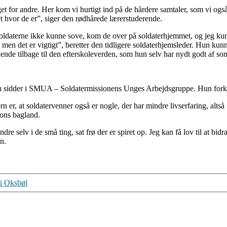
t for andre. Her kom vi hurtigt ind på de hårdere samtaler, som vi også 
t hvor de er”, siger den rødhårede lærerstuderende.
soldaterne ikke kunne sove, kom de over på soldaterhjemmet, og jeg kunn
men det er vigtigt”, beretter den tidligere soldaterhjemsleder. Hun kunne
ende tilbage til den efterskoleverden, som hun selv har nydt godt af s
nu sidder i SMUA – Soldatermissionens Unges Arbejdsgruppe. Hun forkl
rn er, at soldatervenner også er nogle, der har mindre livserfaring, alt
ions bagland.
 selv i de små ting, sat frø der er spiret op. Jeg kan få lov til at bidra
sen.
 i Oksbøl