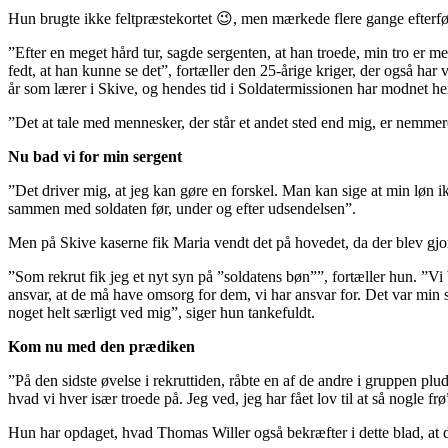
Hun brugte ikke feltpræstekortet 😉, men mærkede flere gange efterfø
”Efter en meget hård tur, sagde sergenten, at han troede, min tro er 
fedt, at han kunne se det”, fortæller den 25-årige kriger, der også h
år som lærer i Skive, og hendes tid i Soldatermissionen har modnet hen
”Det at tale med mennesker, der står et andet sted end mig, er nemmere,
Nu bad vi for min sergent
”Det driver mig, at jeg kan gøre en forskel. Man kan sige at min løn
sammen med soldaten før, under og efter udsendelsen”.
Men på Skive kaserne fik Maria vendt det på hovedet, da der blev gjor
”Som rekrut fik jeg et nyt syn på ”soldatens bøn””, fortæller hun. ”V
ansvar, at de må have omsorg for dem, vi har ansvar for. Det var min
noget helt særligt ved mig”, siger hun tankefuldt.
Kom nu med den prædiken
”På den sidste øvelse i rekruttiden, råbte en af de andre i gruppen pl
hvad vi hver især troede på. Jeg ved, jeg har fået lov til at så nogle fr
Hun har opdaget, hvad Thomas Willer også bekræfter i dette blad, at de