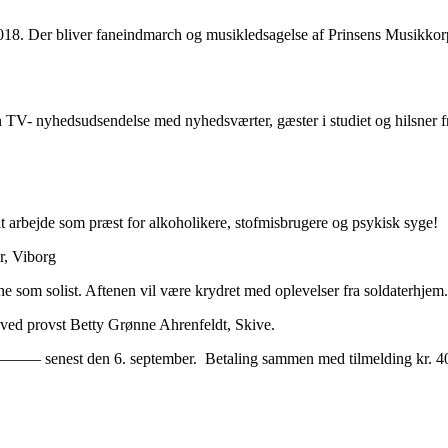
 2018. Der bliver faneindmarch og musikledsagelse af Prinsens Musikko
V- nyhedsudsendelse med nyhedsværter, gæster i studiet og hilsner fr
 arbejde som præst for alkoholikere, stofmisbrugere og psykisk syge!
r, Viborg
e som solist. Aftenen vil være krydret med oplevelser fra soldaterhjem.
ng ved provst Betty Grønne Ahrenfeldt, Skive.
est den 6. september. Betaling sammen med tilmelding kr. 400,- for