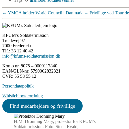
Tags
årsmøde
,
soldatervenner
←
YMCA holder World Council i Danmark
→
Frivillige ved Tour d
KFUM’s Soldatermission
Treldevej 97
7000 Fredericia
Tlf.: 33 12 40 42
info@kfums-soldatermission.dk
Konto nr. 8075 – 0000117840
EAN/GLN-nr: 5790002832321
CVR: 55 58 55 12
Persondatapolitik
Whistleblowerordning
Find medarbejdere og frivillige
H.M. Dronning Mary, protektor for KFUM’s
Soldatermission. Foto: Steen Evald,