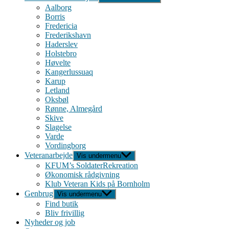
Aalborg
Borris
Fredericia
Frederikshavn
Haderslev
Holstebro
Høvelte
Kangerlussuaq
Karup
Letland
Oksbøl
Rønne, Almegård
Skive
Slagelse
Varde
Vordingborg
Veteranarbejde
Vis undermenu
KFUM’s SoldaterRekreation
Økonomisk rådgivning
Klub Veteran Kids på Bornholm
Genbrug
Vis undermenu
Find butik
Bliv frivillig
Nyheder og job