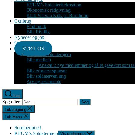
KFUM’s SoldaterRekreation
Økonomisk rådgivning
Klub Veteran Kids på Bornholm
Genbrug
Find butik
Bliv frivillig
Nyheder og job
Om
STØT OS
Støt vores soldaterhjem
Bliv medlem
Anskaf 2 nye medlemmer og få et gavekort som ta
Bliv erhvervssponsor
Bliv soldaterven ung
Arv og testamente
Søg
Søg efter:
Luk søgning
Luk Menu
Sommerlotteri
KFUM’s Soldaterhjem
Vis undermenu