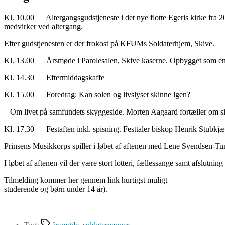
Kl. 10.00 Altergangsgudstjeneste i det nye flotte Egeris kirke fra
medvirker ved altergang.
Efter gudstjenesten er der frokost på KFUMs Soldaterhjem, Skive.
Kl. 13.00 Årsmøde i Parolesalen, Skive kaserne. Opbygget som en T
Kl. 14.30 Eftermiddagskaffe
Kl. 15.00 Foredrag: Kan solen og livslyset skinne igen?
– Om livet på samfundets skyggeside. Morten Aagaard fortæller om sit
Kl. 17.30 Festaften inkl. spisning. Festtaler biskop Henrik Stubkjæ
Prinsens Musikkorps spiller i løbet af aftenen med Lene Svendsen-Tun
I løbet af aftenen vil der være stort lotteri, fællessange samt afslutni
Tilmelding kommer her gennem link hurtigst muligt —————————– sen
studerende og børn under 14 år).