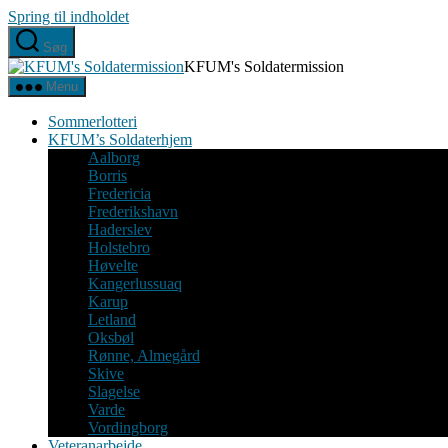
Spring til indholdet
Søg
KFUM's Soldatermission
Menu
Sommerlotteri
KFUM’s Soldaterhjem
Aalborg
Borris
Fredericia
Frederikshavn
Haderslev
Holstebro
Høvelte
Kangerlussuaq
Karup
Letland
Oksbøl
Rønne, Almegård
Skive
Slagelse
Varde
Vordingborg
Veteranarbejde