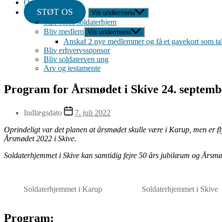
Om
STØT OS
Vis undermenu
Støt vores soldaterhjem
Bliv medlem
Vis undermenu
Anskaf 2 nye medlemmer og få et gavekort som ta
Bliv erhvervssponsor
Bliv soldaterven ung
Arv og testamente
Program for Årsmødet i Skive 24. septemb
Indlægsdato
7. juli 2022
Oprindeligt var det planen at årsmødet skulle være i Karup, men er f
Årsmødet 2022 i Skive.
Soldaterhjemmet i Skive kan samtidig fejre 50 års jubilæum og Årsmøde
Soldaterhjemmet i Karup
Soldaterhjemmet i Skive
Program: