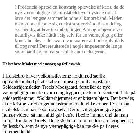
I Fredericia opstod en kortvarig oplevelse af kaos, da de
nye værnepligtige og konstabelelever dystede om at
lave det længste sammenbundne sliksnørebånd. Måden
man kunne tilegne sig et ekstra snørebånd til sin deling
var nemlig at lave ti armbøjninger. Armbøjningerne var
naturligvis ikke hårdt i sig selv for en værnepligtig eller
konstabelelev – det svære var snarere at finde gulvplads
til opgaven! Det resulterede i nogle imponerende lange
snørebånd og en masse smil blandt deltagerne.
Holstebro: Mødet med omsorg og fællesskab
I Holstebro bliver velkomstfesterne holdt med særlig
opmærksomhed på at skabe en omsorgsfuld atmosfære.
Soldaterhjemsleder, Troels Moesgaard, fortæller de nye
værnepligtige om den varme og tryghed, de kan forvente at finde på
soldaterhjemmet. “Soldaterhjemmet er et kristent hjem. Det betyder,
at de kristne værdier gennemstrømmer alt, vi laver her. Fx at man
skal elske sin næste som sig selv. Derfor vil vi gerne give godt
humør videre, så man altid går herfra i bedre humør, end da man
kom,” forklarer Troels. Dette skaber en ramme for samhørighed og
fællesskab, som de nye værnepligtige kan trække på i deres
kommende tid.