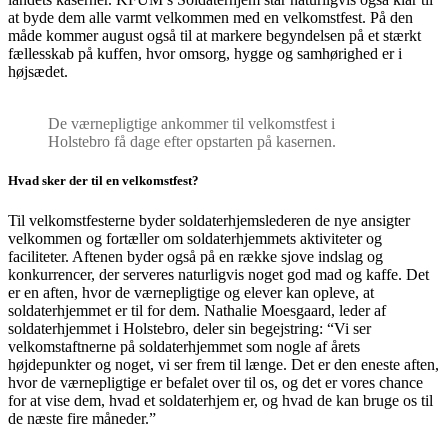
at byde dem alle varmt velkommen med en velkomstfest. På den
måde kommer august også til at markere begyndelsen på et stærkt
fællesskab på kuffen, hvor omsorg, hygge og samhørighed er i
højsædet.
De værnepligtige ankommer til velkomstfest i
Holstebro få dage efter opstarten på kasernen.
Hvad sker der til en velkomstfest?
Til velkomstfesterne byder soldaterhjemslederen de nye ansigter
velkommen og fortæller om soldaterhjemmets aktiviteter og
faciliteter. Aftenen byder også på en række sjove indslag og
konkurrencer, der serveres naturligvis noget god mad og kaffe. Det
er en aften, hvor de værnepligtige og elever kan opleve, at
soldaterhjemmet er til for dem. Nathalie Moesgaard, leder af
soldaterhjemmet i Holstebro, deler sin begejstring: “Vi ser
velkomstaftnerne på soldaterhjemmet som nogle af årets
højdepunkter og noget, vi ser frem til længe. Det er den eneste aften,
hvor de værnepligtige er befalet over til os, og det er vores chance
for at vise dem, hvad et soldaterhjem er, og hvad de kan bruge os til
de næste fire måneder.”