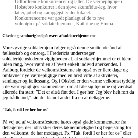
Udfordrende konkurrencer og latter. De værnepligtige i
Holstebro konkurrer i den sjove skumfidus-leg, hvor
latter, jubel og kampgejst fylder lokalet.
Konkurrencerne var godt planlagt af de to nye
volontører på soldaterhjemmet, Kathrine og Emma.
Glæde og samhørighed på tværs af soldaterhjemmene
Vores øvrige soldaterhjem følger også denne smittende ånd af
fællesskab og omsorg. I Fredericia understreger
soldaterhjemslederen vigtigheden af, at soldaterhjemmet er et hjem
uden rang, hvor værdien af hvert enkelt individ anerkendes. I
Aalborg fordeler de velkomstfesterne sig også over flere dage og
omfavner nye værnepligtige med en bred vifte af aktiviteter,
samlinger og fællessang. Og i Oksbøl er den varme velkomst tydelig
i de værnepligtiges kommentarer om at føle sig hjemme og værdsat
allerede fra start: ”Det er altså fint det, I gør her. Jeg blev helt rørt da
jeg trådte ind,” lød det blandt andet fra en af deltagerne.
”Tak, fordi I er her for os”
På vej ud af velkomstfesterne høres også glade kommentarer fra
deltagerne, der udtrykker deres taknemmelighed og begejstring for
den velkomst, de har modtaget. Fx ”Tak, fordi I er her for os” eller