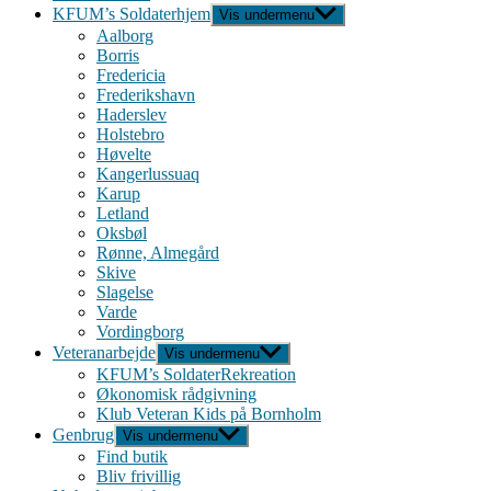
KFUM’s Soldaterhjem
Vis undermenu
Aalborg
Borris
Fredericia
Frederikshavn
Haderslev
Holstebro
Høvelte
Kangerlussuaq
Karup
Letland
Oksbøl
Rønne, Almegård
Skive
Slagelse
Varde
Vordingborg
Veteranarbejde
Vis undermenu
KFUM’s SoldaterRekreation
Økonomisk rådgivning
Klub Veteran Kids på Bornholm
Genbrug
Vis undermenu
Find butik
Bliv frivillig