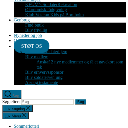
KFUM’s SoldaterRekreation
Økonomisk rådgivning
Klub Veteran Kids på Bornholm
Genbrug
Find butik
Bliv frivillig
Nyheder og job
Om
STØT OS
Støt vores soldaterhjem
Bliv medlem
Anskaf 2 nye medlemmer og få et gavekort som
tak
Bliv erhvervssponsor
Bliv soldaterven ung
Arv og testamente
Søg
Søg efter:
Luk søgning
Luk Menu
Sommerlotteri