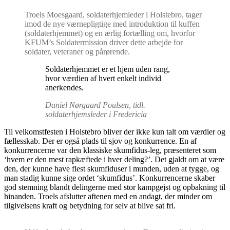
Troels Moesgaard, soldaterhjemleder i Holstebro, tager
imod de nye værnepligtige med introduktion til kuffen
(soldaterhjemmet) og en ærlig fortælling om, hvorfor
KFUM’s Soldatermission driver dette arbejde for
soldater, veteraner og pårørende.
Soldaterhjemmet er et hjem uden rang,
hvor værdien af hvert enkelt individ
anerkendes.
Daniel Nørgaard Poulsen, tidl.
soldaterhjemsleder i Fredericia
Til velkomstfesten i Holstebro bliver der ikke kun talt om værdier og
fællesskab. Der er også plads til sjov og konkurrence. En af
konkurrencerne var den klassiske skumfidus-leg, præsenteret som
‘hvem er den mest rapkæftede i hver deling?’. Det gjaldt om at være
den, der kunne have flest skumfiduser i munden, uden at tygge, og
man stadig kunne sige ordet ‘skumfidus’. Konkurrencerne skaber
god stemning blandt delingerne med stor kampgejst og opbakning til
hinanden. Troels afslutter aftenen med en andagt, der minder om
tilgivelsens kraft og betydning for selv at blive sat fri.