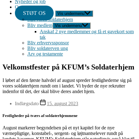
Nyheder og job
Om
STØT OS
Vis undermenu
Støt vores soldaterhjem
Bliv medlem
Vis undermenu
Anskaf 2 nye medlemmer og få et gavekort som
tak
Bliv erhvervssponsor
Bliv soldaterven ung
Arv og testamente
Velkomstfester på KFUM’s Soldaterhjem
I løbet af den første halvdel af august spreder festlighederne sig på
vores soldaterhjem rundt om i landet. Vi byder de nye rekrutter
indenfor til det, der skal blive deres andet hjem.
Indlægsdato
15. august 2023
Festligheder på tværs af soldaterhjemmene
August markerer begyndelsen på et nyt kapitel for de nye
værnepligtige, konstabel-, sergent- og løjtnantselever rundt på
landets kaserner. KFUM’s Soldaterhjem står naturligvis også klar til