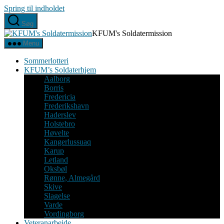
Spring til indholdet
Søg
KFUM's Soldatermission
Menu
Sommerlotteri
KFUM’s Soldaterhjem
Aalborg
Borris
Fredericia
Frederikshavn
Haderslev
Holstebro
Høvelte
Kangerlussuaq
Karup
Letland
Oksbøl
Rønne, Almegård
Skive
Slagelse
Varde
Vordingborg
Veteranarbejde