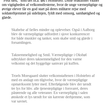
”Fedt sted,” som det bl.a. lød i Holstebro. Disse reaktioner vidner
om vigtigheden af velkomstfesterne, hvor de unge værnepligtige og
øvrige elever får en god start på deres militære rejse med
soldaterhjemmet på sidelinjen, fyldt med omsorg, samhørighed og
glæde.
Skabelse af fælles minder og oplevelser. Også i Aalborg
blev de værnepligtige udfordret i sjove konkurrencer
for både muskler og tanker, som skabe smil og glæde i
forsamlingen.
Taknemmelighed og Smil. Værnepligtige i Oksbøl
udtrykker deres taknemmelighed for den varme
velkomst og det hyggelige samvær på kuffen.
Troels Moesgaard slutter velkomstaftenen i Holstebro af
med en andagt om tilgivelse, hvor de værnepligtige
opmærksomt lytter med. Efterfølgende blev der tændt
tre lys for hhv. alle tjenestepligtige i forsvaret, deres
pårørende og alle veteraner. En værnepligtig i salen
ønskede et lys tændt for sin kæreste derhjemme, som
var savnet.