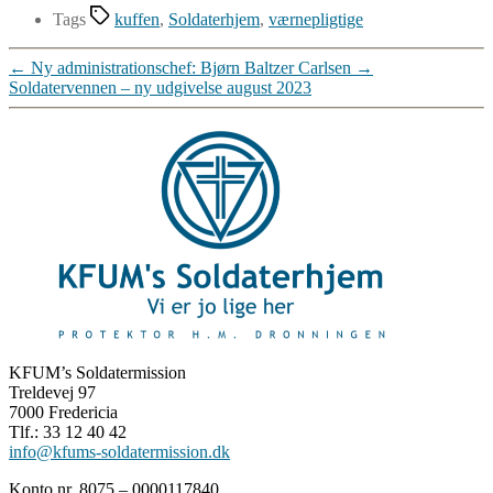
Tags
kuffen
,
Soldaterhjem
,
værnepligtige
←
Ny administrationschef: Bjørn Baltzer Carlsen
→
Soldatervennen – ny udgivelse august 2023
KFUM’s Soldatermission
Treldevej 97
7000 Fredericia
Tlf.: 33 12 40 42
info@kfums-soldatermission.dk
Konto nr. 8075 – 0000117840