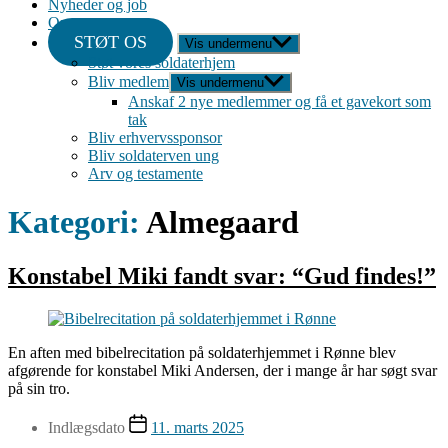
Nyheder og job
Om
STØT OS
Vis undermenu
Støt vores soldaterhjem
Bliv medlem
Vis undermenu
Anskaf 2 nye medlemmer og få et gavekort som
tak
Bliv erhvervssponsor
Bliv soldaterven ung
Arv og testamente
Kategori:
Almegaard
Konstabel Miki fandt svar: “Gud findes!”
En aften med bibelrecitation på soldaterhjemmet i Rønne blev
afgørende for konstabel Miki Andersen, der i mange år har søgt svar
på sin tro.
Indlægsdato
11. marts 2025