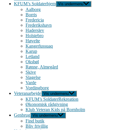
KFUM’s Soldaterhjem
Vis undermenu
Aalborg
Borris
Fredericia
Frederikshavn
Haderslev
Holstebro
Høvelte
Kangerlussuaq
Karup
Letland
Oksbøl
Rønne, Almegård
Skive
Slagelse
Varde
Vordingborg
Veteranarbejde
Vis undermenu
KFUM’s SoldaterRekreation
Økonomisk rådgivning
Klub Veteran Kids på Bornholm
Genbrug
Vis undermenu
Find butik
Bliv frivillig