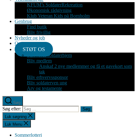
KFUM’s SoldaterRekreation
Økonomisk rådgivning
Klub Veteran Kids på Bornholm
Genbrug
Find butik
Bliv frivillig
Nyheder og job
Om
STØT OS
Støt vores soldaterhjem
Bliv medlem
Anskaf 2 nye medlemmer og få et gavekort som
tak
Bliv erhvervssponsor
Bliv soldaterven ung
Arv og testamente
Søg
Søg efter:
Luk søgning
Luk Menu
Sommerlotteri