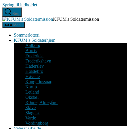
Spring til indholdet
Søg
KFUM's Soldatermission
Menu
Sommerlotteri
KFUM’s Soldaterhjem
Aalborg
Borris
Fredericia
Frederikshavn
Haderslev
Holstebro
Høvelte
Kangerlussuaq
Karup
Letland
Oksbøl
Rønne, Almegård
Skive
Slagelse
Varde
Vordingborg
Veteranarbejde