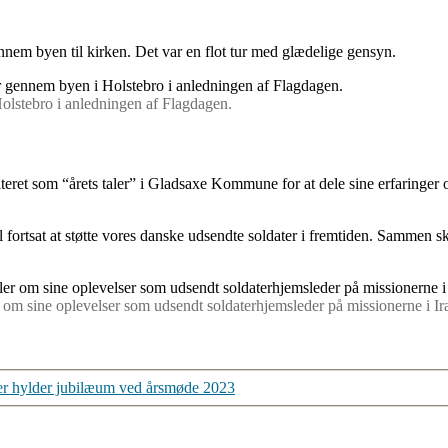
nem byen til kirken. Det var en flot tur med glædelige gensyn.
olstebro i anledningen af Flagdagen.
eret som “årets taler” i Gladsaxe Kommune for at dele sine erfaringer og
l fortsat at støtte vores danske udsendte soldater i fremtiden. Sammen ska
om sine oplevelser som udsendt soldaterhjemsleder på missionerne i I
er hylder jubilæum ved årsmøde 2023