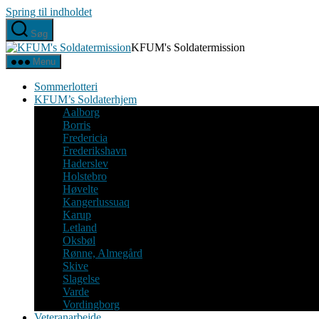
Spring til indholdet
Søg
KFUM's Soldatermission
Menu
Sommerlotteri
KFUM’s Soldaterhjem
Aalborg
Borris
Fredericia
Frederikshavn
Haderslev
Holstebro
Høvelte
Kangerlussuaq
Karup
Letland
Oksbøl
Rønne, Almegård
Skive
Slagelse
Varde
Vordingborg
Veteranarbejde