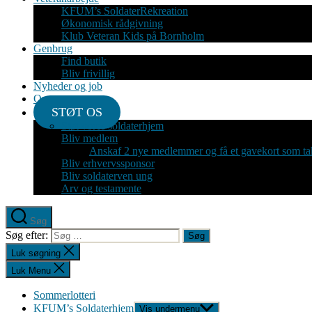
KFUM’s SoldaterRekreation
Økonomisk rådgivning
Klub Veteran Kids på Bornholm
Genbrug
Find butik
Bliv frivillig
Nyheder og job
Om
STØT OS
Støt vores soldaterhjem
Bliv medlem
Anskaf 2 nye medlemmer og få et gavekort som ta
Bliv erhvervssponsor
Bliv soldaterven ung
Arv og testamente
Søg
Søg efter:
Luk søgning
Luk Menu
Sommerlotteri
KFUM’s Soldaterhjem
Vis undermenu