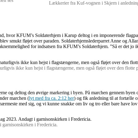
nen ses
Lækkerier fra Kuf-vognen i Skjern i anlednin
ylland, hvor KFUM’s Soldaterhjem i Karup deltog i en imponerende flag
ev smukt fløjet over paraden. Soldaterhjemslederparret Anne og Allan S
taknemmelighed for indsatsen fra KFUM’s Soldaterhjem. ”Så er det jo i
urligvis ikke kun hejst i flagstængerne, men også fløjet over den flotte 
nerne og deltog den øvrige markering i byen. På marchen gennem byen d
under marchen (
lyt med fra ca. 2:12 her
) og fik anledning til at fortæll
nærmeste med sig, og vi kunne snakke om liv og tro eller bare have lov 
 garnisonskirken i Fredericia.