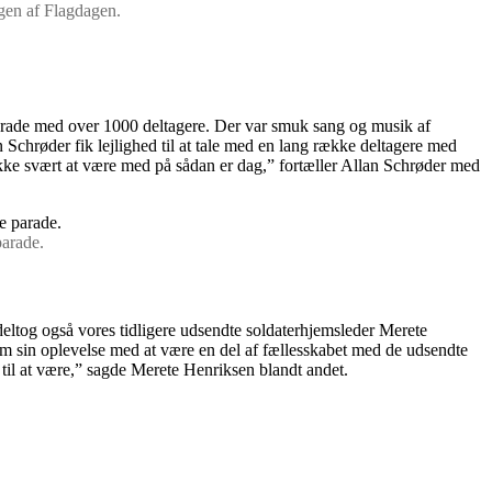
gen af Flagdagen.
parade med over 1000 deltagere. Der var smuk sang og musik af
chrøder fik lejlighed til at tale med en lang række deltagere med
kke svært at være med på sådan er dag,” fortæller Allan Schrøder med
parade.
eltog også vores tidligere udsendte soldaterhjemsleder Merete
e om sin oplevelse med at være en del af fællesskabet med de udsendte
til at være,” sagde Merete Henriksen blandt andet.