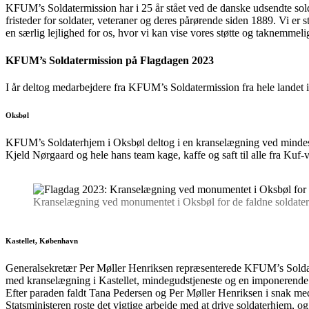
KFUM’s Soldatermission har i 25 år stået ved de danske udsendte sold
fristeder for soldater, veteraner og deres pårørende siden 1889. Vi er
en særlig lejlighed for os, hvor vi kan vise vores støtte og taknemm
KFUM’s Soldatermission på Flagdagen 2023
I år deltog medarbejdere fra KFUM’s Soldatermission fra hele landet 
Oksbøl
KFUM’s Soldaterhjem i Oksbøl deltog i en kranselægning ved mindesten
Kjeld Nørgaard og hele hans team kage, kaffe og saft til alle fra Kuf-
Kranselægning ved monumentet i Oksbøl for de faldne soldater
Kastellet, København
Generalsekretær Per Møller Henriksen repræsenterede KFUM’s Soldater
med kranselægning i Kastellet, mindegudstjeneste og en imponerende 
Efter paraden faldt Tana Pedersen og Per Møller Henriksen i snak med s
Statsministeren roste det vigtige arbejde med at drive soldaterhjem, og