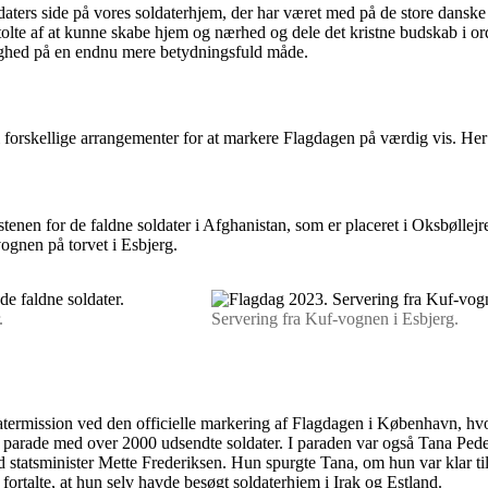
aters side på vores soldaterhjem, der har været med på de store danske
 stolte af at kunne skabe hjem og nærhed og dele det kristne budskab i o
elighed på en endnu mere betydningsfuld måde.
i forskellige arrangementer for at markere Flagdagen på værdig vis. Her
en for de faldne soldater i Afghanistan, som er placeret i Oksbøllejre
vognen på torvet i Esbjerg.
.
Servering fra Kuf-vognen i Esbjerg.
mission ved den officielle markering af Flagdagen i København, hvor K
parade med over 2000 udsendte soldater. I paraden var også Tana Pede
tatsminister Mette Frederiksen. Hun spurgte Tana, om hun var klar til a
 fortalte, at hun selv havde besøgt soldaterhjem i Irak og Estland.