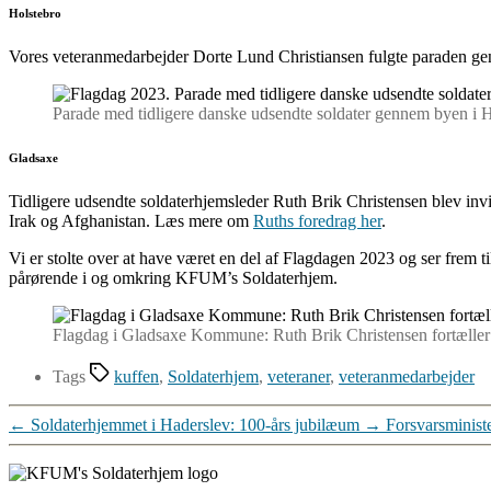
Holstebro
Vores veteranmedarbejder Dorte Lund Christiansen fulgte paraden gen
Parade med tidligere danske udsendte soldater gennem byen i H
Gladsaxe
Tidligere udsendte soldaterhjemsleder Ruth Brik Christensen blev invit
Irak og Afghanistan. Læs mere om
Ruths foredrag her
.
Vi er stolte over at have været en del af Flagdagen 2023 og ser frem ti
pårørende i og omkring KFUM’s Soldaterhjem.
Flagdag i Gladsaxe Kommune: Ruth Brik Christensen fortæller 
Tags
kuffen
,
Soldaterhjem
,
veteraner
,
veteranmedarbejder
←
Soldaterhjemmet i Haderslev: 100-års jubilæum
→
Forsvarsminist