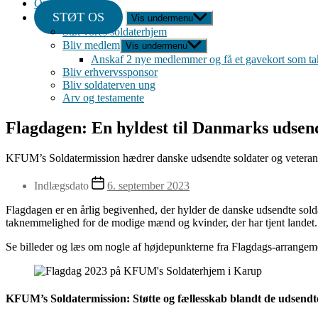
Om
STØT OS
Vis undermenu
Støt vores soldaterhjem
Bliv medlem
Vis undermenu
Anskaf 2 nye medlemmer og få et gavekort som ta
Bliv erhvervssponsor
Bliv soldaterven ung
Arv og testamente
Flagdagen: En hyldest til Danmarks udsen
KFUM’s Soldatermission hædrer danske udsendte soldater og veterane
Indlægsdato
6. september 2023
Flagdagen er en årlig begivenhed, der hylder de danske udsendte sold
taknemmelighed for de modige mænd og kvinder, der har tjent landet.
Se billeder og læs om nogle af højdepunkterne fra Flagdags-arrangeme
KFUM’s Soldatermission: Støtte og fællesskab blandt de udsendte 