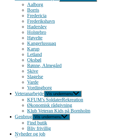
Aalborg
Borris
Fredericia
Frederikshavn
Haderslev
Holstebro
Høvelte
Kangerlussuaq
Karup
Letland
Oksbøl
Rønne, Almegård
Skive
Slagelse
Varde
Vordingborg
Veteranarbejde
Vis undermenu
KFUM’s SoldaterRekreation
Økonomisk rådgivning
Klub Veteran Kids på Bornholm
Genbrug
Vis undermenu
Find butik
Bliv frivillig
Nyheder og job