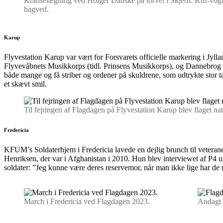
Kranselægning ved Holger Danske på torvet i Skjern. Kuf-vog
bagved.
Karup
Flyvestation Karup var vært for Forsvarets officielle markering i J
Flyvevåbnets Musikkorps (tidl. Prinsens Musikkorps), og Dannebrog bl
både mange og få striber og ordener på skuldrene, som udtrykte stor 
et skævt smil.
Til fejringen af Flagdagen på Flyvestation Karup blev flaget nat
Fredericia
KFUM’s Soldaterhjem i Fredericia lavede en dejlig brunch til vetera
Henriksen, der var i Afghanistan i 2010. Hun blev interviewet af P4 
soldater: ”Jeg kunne være deres reservemor, når man ikke lige har de 
March i Fredericia ved Flagdagen 2023.
Andagt i