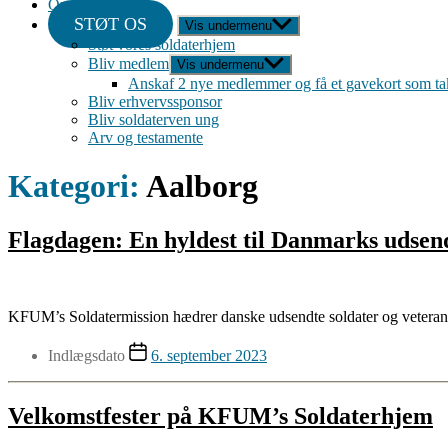
Om
STØT OS
Vis undermenu
Støt vores soldaterhjem
Bliv medlem
Vis undermenu
Anskaf 2 nye medlemmer og få et gavekort som ta
Bliv erhvervssponsor
Bliv soldaterven ung
Arv og testamente
Kategori:
Aalborg
Flagdagen: En hyldest til Danmarks udsen
KFUM’s Soldatermission hædrer danske udsendte soldater og veterane
Indlægsdato
6. september 2023
Velkomstfester på KFUM’s Soldaterhjem