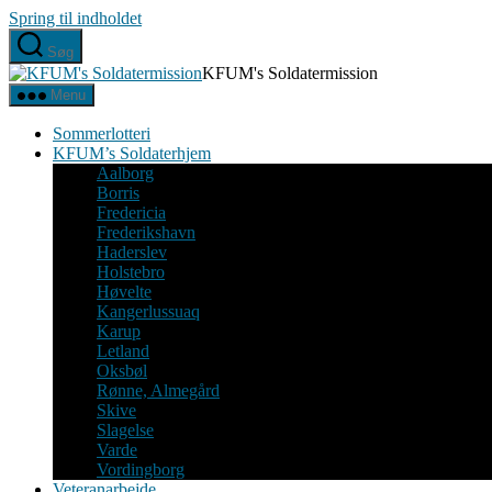
Spring til indholdet
Søg
KFUM's Soldatermission
Menu
Sommerlotteri
KFUM’s Soldaterhjem
Aalborg
Borris
Fredericia
Frederikshavn
Haderslev
Holstebro
Høvelte
Kangerlussuaq
Karup
Letland
Oksbøl
Rønne, Almegård
Skive
Slagelse
Varde
Vordingborg
Veteranarbejde