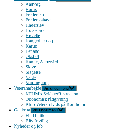
Aalborg
Borris
Fredericia
Frederikshavn
Haderslev
Holstebro
Høvelte
Kangerlussuaq
Karup
Letland
Oksbøl
Rønne, Almegård
Skive
Slagelse
Varde
Vordingborg
Veteranarbejde
Vis undermenu
KFUM’s SoldaterRekreation
Økonomisk rådgivning
Klub Veteran Kids på Bornholm
Genbrug
Vis undermenu
Find butik
Bliv frivillig
Nyheder og job