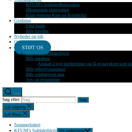
KFUM’s SoldaterRekreation
Økonomisk rådgivning
Klub Veteran Kids på Bornholm
Genbrug
Find butik
Bliv frivillig
Nyheder og job
Om
STØT OS
Støt vores soldaterhjem
Bliv medlem
Anskaf 2 nye medlemmer og få et gavekort som ta
Bliv erhvervssponsor
Bliv soldaterven ung
Arv og testamente
Søg
Søg efter:
Luk søgning
Luk Menu
Sommerlotteri
KFUM’s Soldaterhjem
Vis undermenu