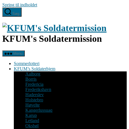
Spring til indholdet
Søg
KFUM's Soldatermission
Menu
Sommerlotteri
KFUM’s Soldaterhjem
Aalborg
Borris
Fredericia
Frederikshavn
Haderslev
Holstebro
Høvelte
Kangerlussuaq
Karup
Letland
Oksbøl