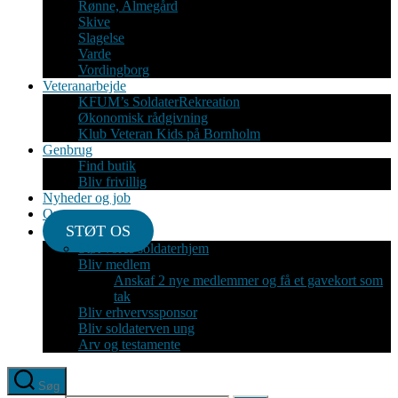
Rønne, Almegård
Skive
Slagelse
Varde
Vordingborg
Veteranarbejde
KFUM’s SoldaterRekreation
Økonomisk rådgivning
Klub Veteran Kids på Bornholm
Genbrug
Find butik
Bliv frivillig
Nyheder og job
Om
STØT OS
Støt vores soldaterhjem
Bliv medlem
Anskaf 2 nye medlemmer og få et gavekort som
tak
Bliv erhvervssponsor
Bliv soldaterven ung
Arv og testamente
Søg