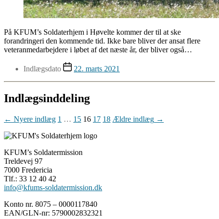
På KFUM’s Soldaterhjem i Høvelte kommer der til at ske
forandringeri den kommende tid. Ikke bare bliver der ansat flere
veteranmedarbejdere i løbet af det næste år, der bliver også…
Indlægsdato
22. marts 2021
Indlægsinddeling
←
Nyere
indlæg
1
…
15
16
17
18
Ældre
indlæg
→
KFUM’s Soldatermission
Treldevej 97
7000 Fredericia
Tlf.: 33 12 40 42
info@kfums-soldatermission.dk
Konto nr. 8075 – 0000117840
EAN/GLN-nr: 5790002832321