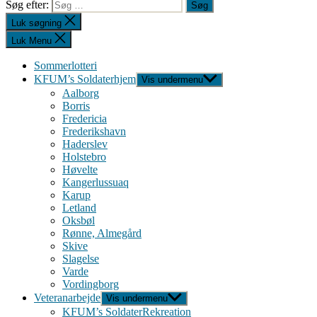
Søg efter:
Luk søgning
Luk Menu
Sommerlotteri
KFUM’s Soldaterhjem
Vis undermenu
Aalborg
Borris
Fredericia
Frederikshavn
Haderslev
Holstebro
Høvelte
Kangerlussuaq
Karup
Letland
Oksbøl
Rønne, Almegård
Skive
Slagelse
Varde
Vordingborg
Veteranarbejde
Vis undermenu
KFUM’s SoldaterRekreation