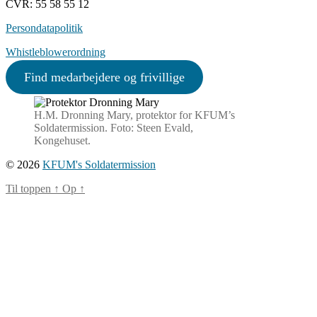
CVR: 55 58 55 12
Persondatapolitik
Whistleblowerordning
Find medarbejdere og frivillige
H.M. Dronning Mary, protektor for KFUM’s
Soldatermission. Foto: Steen Evald,
Kongehuset.
© 2026
KFUM's Soldatermission
Til toppen
↑
Op
↑