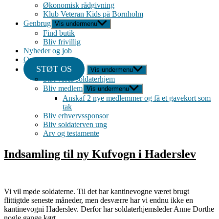
Økonomisk rådgivning
Klub Veteran Kids på Bornholm
Genbrug
Vis undermenu
Find butik
Bliv frivillig
Nyheder og job
Om
STØT OS
Vis undermenu
Støt vores soldaterhjem
Bliv medlem
Vis undermenu
Anskaf 2 nye medlemmer og få et gavekort som
tak
Bliv erhvervssponsor
Bliv soldaterven ung
Arv og testamente
Indsamling til ny Kufvogn i Haderslev
Vi vil møde soldaterne. Til det har kantinevogne været brugt
flittigtde seneste måneder, men desværre har vi endnu ikke en
kantinevogni Haderslev. Derfor har soldaterhjemsleder Anne Dorthe
nogle gange kørt…